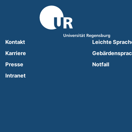
Kontakt
Leichte Sprach
Karriere
Gebärdenspra
(external
Presse
Notfall
(external link, opens in a new window)
Intranet