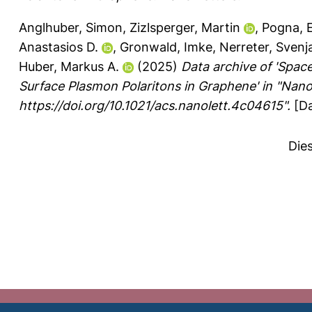
Anglhuber, Simon
,
Zizlsperger, Martin
,
Pogna, E
Anastasios D.
,
Gronwald, Imke
,
Nerreter, Svenj
Huber, Markus A.
(2025)
Data archive of 'Spac
Surface Plasmon Polaritons in Graphene' in "Nano
https://doi.org/10.1021/acs.nanolett.4c04615".
[Da
Die