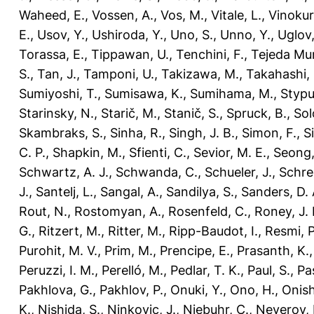
Waheed, E.
,
Vossen, A.
,
Vos, M.
,
Vitale, L.
,
Vinokur
E.
,
Usov, Y.
,
Ushiroda, Y.
,
Uno, S.
,
Unno, Y.
,
Uglov,
Torassa, E.
,
Tippawan, U.
,
Tenchini, F.
,
Tejeda Mu
S.
,
Tan, J.
,
Tamponi, U.
,
Takizawa, M.
,
Takahashi,
Sumiyoshi, T.
,
Sumisawa, K.
,
Sumihama, M.
,
Stypul
Starinsky, N.
,
Starič, M.
,
Stanič, S.
,
Spruck, B.
,
Sol
Skambraks, S.
,
Sinha, R.
,
Singh, J. B.
,
Simon, F.
,
S
C. P.
,
Shapkin, M.
,
Sfienti, C.
,
Sevior, M. E.
,
Seong, 
Schwartz, A. J.
,
Schwanda, C.
,
Schueler, J.
,
Schre
J.
,
Santelj, L.
,
Sangal, A.
,
Sandilya, S.
,
Sanders, D. 
Rout, N.
,
Rostomyan, A.
,
Rosenfeld, C.
,
Roney, J.
G.
,
Ritzert, M.
,
Ritter, M.
,
Ripp-Baudot, I.
,
Resmi, P
Purohit, M. V.
,
Prim, M.
,
Prencipe, E.
,
Prasanth, K.
Peruzzi, I. M.
,
Perelló, M.
,
Pedlar, T. K.
,
Paul, S.
,
Pas
Pakhlova, G.
,
Pakhlov, P.
,
Onuki, Y.
,
Ono, H.
,
Onish
K.
,
Nishida, S.
,
Ninkovic, J.
,
Niebuhr, C.
,
Neverov, 