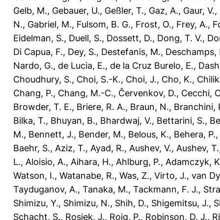
Gelb, M.
,
Gebauer, U.
,
Geßler, T.
,
Gaz, A.
,
Gaur, V.
,
N.
,
Gabriel, M.
,
Fulsom, B. G.
,
Frost, O.
,
Frey, A.
,
Fo
Eidelman, S.
,
Duell, S.
,
Dossett, D.
,
Dong, T. V.
,
Do
Di Capua, F.
,
Dey, S.
,
Destefanis, M.
,
Deschamps, 
Nardo, G.
,
de Lucia, E.
,
de la Cruz Burelo, E.
,
Dash
Choudhury, S.
,
Choi, S.-K.
,
Choi, J.
,
Cho, K.
,
Chilik
Chang, P.
,
Chang, M.-C.
,
Červenkov, D.
,
Cecchi, C
Browder, T. E.
,
Briere, R. A.
,
Braun, N.
,
Branchini, 
Bilka, T.
,
Bhuyan, B.
,
Bhardwaj, V.
,
Bettarini, S.
,
Be
M.
,
Bennett, J.
,
Bender, M.
,
Belous, K.
,
Behera, P.
Baehr, S.
,
Aziz, T.
,
Ayad, R.
,
Aushev, V.
,
Aushev, T.
L.
,
Aloisio, A.
,
Aihara, H.
,
Ahlburg, P.
,
Adamczyk, K
Watson, I.
,
Watanabe, R.
,
Was, Z.
,
Virto, J.
,
van Dy
Tayduganov, A.
,
Tanaka, M.
,
Tackmann, F. J.
,
Stra
Shimizu, Y.
,
Shimizu, N.
,
Shih, D.
,
Shigemitsu, J.
,
S
Schacht, S.
,
Rosiek, J.
,
Roig, P.
,
Robinson, D. J.
,
Ri