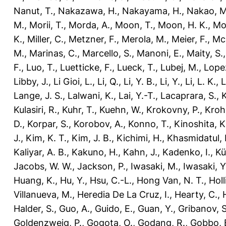
Nanut, T.
,
Nakazawa, H.
,
Nakayama, H.
,
Nakao, M
M.
,
Morii, T.
,
Morda, A.
,
Moon, T.
,
Moon, H. K.
,
Mo
K.
,
Miller, C.
,
Metzner, F.
,
Merola, M.
,
Meier, F.
,
McK
M.
,
Marinas, C.
,
Marcello, S.
,
Manoni, E.
,
Maity, S.
F.
,
Luo, T.
,
Luetticke, F.
,
Lueck, T.
,
Lubej, M.
,
Lope
Libby, J.
,
Li Gioi, L.
,
Li, Q.
,
Li, Y. B.
,
Li, Y.
,
Li, L. K.
,
L
Lange, J. S.
,
Lalwani, K.
,
Lai, Y.-T.
,
Lacaprara, S.
,
K
Kulasiri, R.
,
Kuhr, T.
,
Kuehn, W.
,
Krokovny, P.
,
Krohn
D.
,
Korpar, S.
,
Korobov, A.
,
Konno, T.
,
Kinoshita, K
J.
,
Kim, K. T.
,
Kim, J. B.
,
Kichimi, H.
,
Khasmidatul, 
Kaliyar, A. B.
,
Kakuno, H.
,
Kahn, J.
,
Kadenko, I.
,
Kü
Jacobs, W. W.
,
Jackson, P.
,
Iwasaki, M.
,
Iwasaki, Y
Huang, K.
,
Hu, Y.
,
Hsu, C.-L.
,
Hong Van, N. T.
,
Holl
Villanueva, M.
,
Heredia De La Cruz, I.
,
Hearty, C.
,
Halder, S.
,
Guo, A.
,
Guido, E.
,
Guan, Y.
,
Gribanov, S
Goldenzweig, P.
,
Gogota, O.
,
Godang, R.
,
Gobbo, 