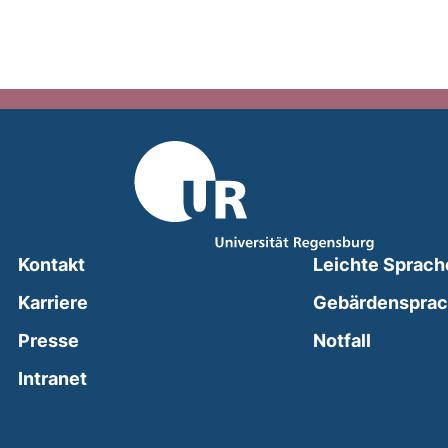
Kontakt
Leichte Sprach
Karriere
Gebärdenspra
(external
Presse
Notfall
(external link, opens in a new window)
Intranet