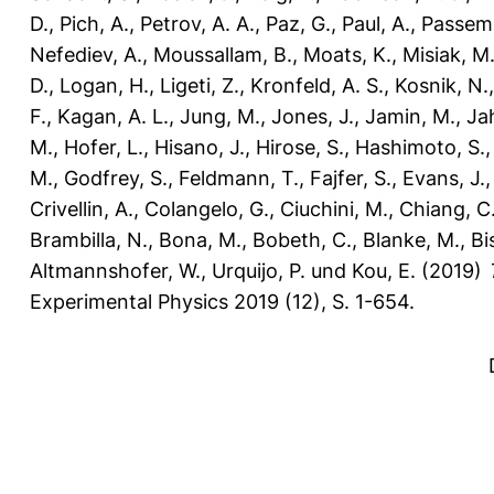
D.
,
Pich, A.
,
Petrov, A. A.
,
Paz, G.
,
Paul, A.
,
Passema
Nefediev, A.
,
Moussallam, B.
,
Moats, K.
,
Misiak, M
D.
,
Logan, H.
,
Ligeti, Z.
,
Kronfeld, A. S.
,
Kosnik, N.
F.
,
Kagan, A. L.
,
Jung, M.
,
Jones, J.
,
Jamin, M.
,
Ja
M.
,
Hofer, L.
,
Hisano, J.
,
Hirose, S.
,
Hashimoto, S.
M.
,
Godfrey, S.
,
Feldmann, T.
,
Fajfer, S.
,
Evans, J.
Crivellin, A.
,
Colangelo, G.
,
Ciuchini, M.
,
Chiang, C
Brambilla, N.
,
Bona, M.
,
Bobeth, C.
,
Blanke, M.
,
Bi
Altmannshofer, W.
,
Urquijo, P.
und
Kou, E.
(2019)
Experimental Physics 2019 (12), S. 1-654.