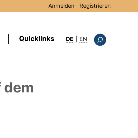
Anmelden
|
Registrieren
Quicklinks
: this page in Englis
DE
|
EN
Suchformular
f dem