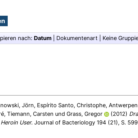
pieren nach:
Datum
|
Dokumentenart
|
Keine Gruppi
inowski, Jörn
,
Espírito Santo, Christophe
,
Antwerpen
ré
,
Tiemann, Carsten
und
Grass, Gregor
(2012)
Dra
 Heroin User.
Journal of Bacteriology 194 (21), S. 5