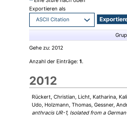
Eine Stufe nach oben
Exportieren als
Grup
Gehe zu:
2012
Anzahl der Einträge:
1
.
2012
Rückert, Christian
,
Licht, Katharina
,
Kal
Udo
,
Holzmann, Thomas
,
Gessner, And
anthracis UR-1, Isolated from a German