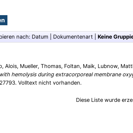
pieren nach:
Datum
|
Dokumentenart
|
Keine Gruppi
p, Alois
,
Mueller, Thomas
,
Foltan, Maik
,
Lubnow, Matt
 with hemolysis during extracorporeal membrane o
227793.
Volltext nicht vorhanden.
Diese Liste wurde erz