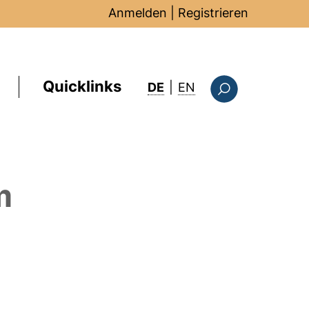
Anmelden
|
Registrieren
Quicklinks
: this page in Englis
DE
|
EN
Suchformular
m