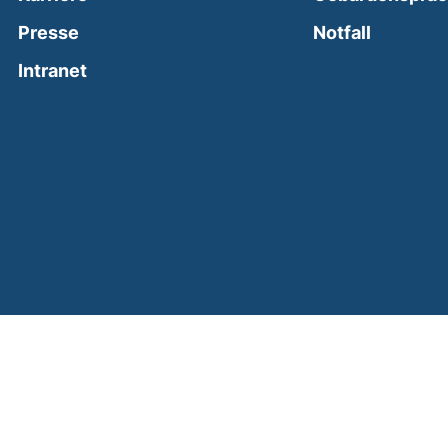
(external
Presse
Notfall
(external link, opens in a new window)
Intranet