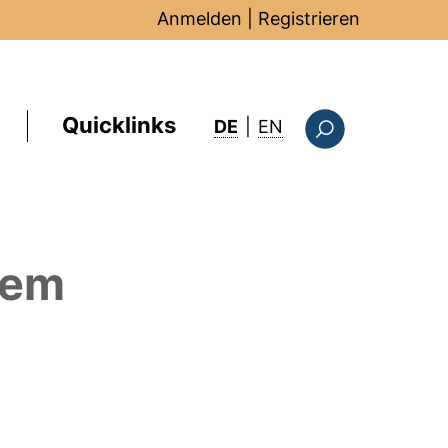
Anmelden
|
Registrieren
Quicklinks
: this page in Englis
DE
|
EN
Suchformular
dem