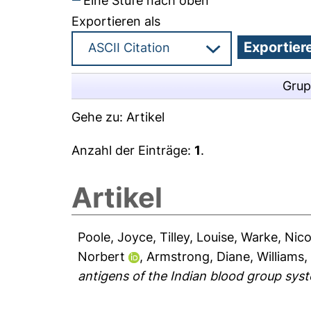
Eine Stufe nach oben
Exportieren als
Grup
Gehe zu:
Artikel
Anzahl der Einträge:
1
.
Artikel
Poole, Joyce
,
Tilley, Louise
,
Warke, Nico
Norbert
,
Armstrong, Diane
,
Williams,
antigens of the Indian blood group sys