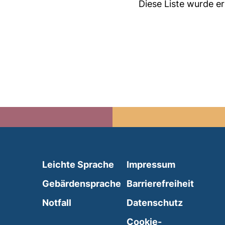
Diese Liste wurde 
(external link, opens in 
Leichte Sprache
Impressum
(external link, opens i
Gebärdensprache
Barrierefreiheit
(external link, opens in a new wind
Notfall
Datenschutz
external link, opens in a new window)
Cookie-