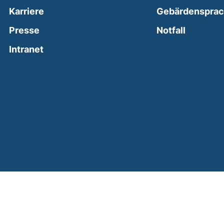
Karriere
Gebärdenspra
(external
Presse
Notfall
(external link, opens in a new window)
Intranet