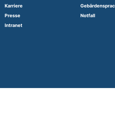
Karriere
Gebärdenspra
(external
Presse
Notfall
(external link, opens in a new window)
Intranet