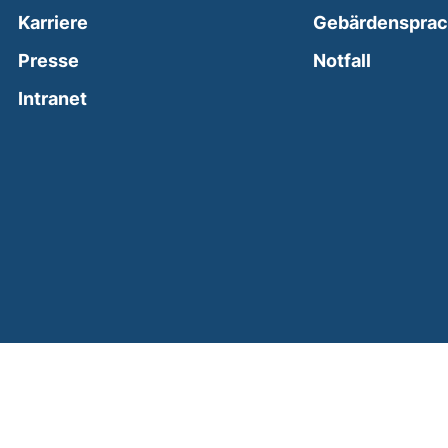
Karriere
Gebärdenspra
(external
Presse
Notfall
(external link, opens in a new window)
Intranet