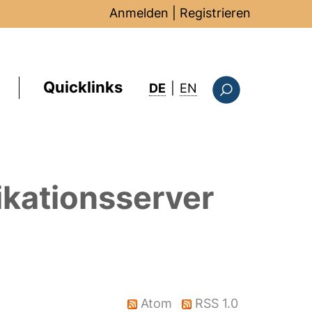
Anmelden
|
Registrieren
Quicklinks
: this page in Englis
DE
|
EN
Suchformular
ikationsserver
Atom
RSS 1.0