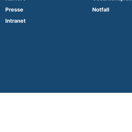
(external
Presse
Notfall
(external link, opens in a new window)
Intranet