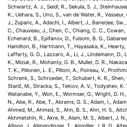
Schwartz, A. J.
,
Seidl, R.
,
Sekula, S. J.
,
Steinhauser
K.
,
Uehara, S.
,
Uno, S.
,
van de Water, R.
,
Vasseur, 
J.
,
Zupanc, A.
,
Adachi, I.
,
Albert, J.
,
Banerjee, Sw.
C.
,
Chauveau, J.
,
Chen, C.
,
Chiang, C. C.
,
Cowan, 
Echenard, B.
,
Epifanov, D.
,
Fulsom, B. G.
,
Gabareen
Hamilton, B.
,
Hartmann, T.
,
Hayasaka, K.
,
Hearty,
Lafferty, G. D.
,
Lazzaro, A.
,
Li, J.
,
Lindemann, D.
,
L
K.
,
Mizuk, R.
,
Mohanty, G. B.
,
Muller, D. R.
,
Nakaza
T. K.
,
Piilonen, L. E.
,
Pilloni, A.
,
Poireau, V.
,
Prothma
Schrenk, S.
,
Schroeder, T.
,
Schubert, K. R.
,
Shen, 
Starič, M.
,
Stracka, S.
,
Telnov, A. V.
,
Todyshev, K. 
Watanabe, Y.
,
Won, E.
,
Wormser, G.
,
Wright, D. H.
N.
,
Abe, R.
,
Abe, T.
,
Abrams, G. S.
,
Adam, I.
,
Adamc
Ahmed, M.
,
Ahmed, S.
,
Ahn, B. S.
,
Ahn, H. S.
,
Aitch
Akhmetshin, R.
,
Akre, R.
,
Alam, M. S.
,
Albert, J. N.
Allison, J.
,
Allmendinger, T.
,
Alsmiller, J. R. G.
,
Alte