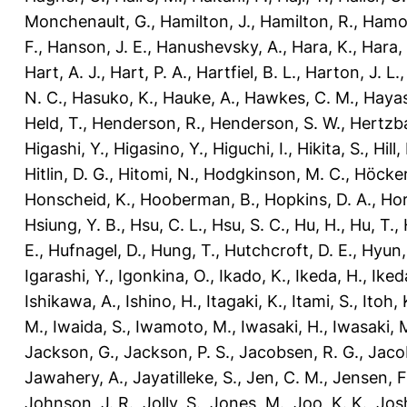
Monchenault, G.
,
Hamilton, J.
,
Hamilton, R.
,
Hamo
F.
,
Hanson, J. E.
,
Hanushevsky, A.
,
Hara, K.
,
Hara, 
Hart, A. J.
,
Hart, P. A.
,
Hartfiel, B. L.
,
Harton, J. L.
N. C.
,
Hasuko, K.
,
Hauke, A.
,
Hawkes, C. M.
,
Hayas
Held, T.
,
Henderson, R.
,
Henderson, S. W.
,
Hertzba
Higashi, Y.
,
Higasino, Y.
,
Higuchi, I.
,
Hikita, S.
,
Hill,
Hitlin, D. G.
,
Hitomi, N.
,
Hodgkinson, M. C.
,
Höcker
Honscheid, K.
,
Hooberman, B.
,
Hopkins, D. A.
,
Hori
Hsiung, Y. B.
,
Hsu, C. L.
,
Hsu, S. C.
,
Hu, H.
,
Hu, T.
,
E.
,
Hufnagel, D.
,
Hung, T.
,
Hutchcroft, D. E.
,
Hyun, 
Igarashi, Y.
,
Igonkina, O.
,
Ikado, K.
,
Ikeda, H.
,
Iked
Ishikawa, A.
,
Ishino, H.
,
Itagaki, K.
,
Itami, S.
,
Itoh, 
M.
,
Iwaida, S.
,
Iwamoto, M.
,
Iwasaki, H.
,
Iwasaki, 
Jackson, G.
,
Jackson, P. S.
,
Jacobsen, R. G.
,
Jaco
Jawahery, A.
,
Jayatilleke, S.
,
Jen, C. M.
,
Jensen, F
Johnson, J. R.
,
Jolly, S.
,
Jones, M.
,
Joo, K. K.
,
Josh