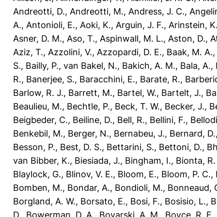
Andreotti, D.
,
Andreotti, M.
,
Andress, J. C.
,
Angelin
A.
,
Antonioli, E.
,
Aoki, K.
,
Arguin, J. F.
,
Arinstein, K
Asner, D. M.
,
Aso, T.
,
Aspinwall, M. L.
,
Aston, D.
,
A
Aziz, T.
,
Azzolini, V.
,
Azzopardi, D. E.
,
Baak, M. A.
S.
,
Bailly, P.
,
van Bakel, N.
,
Bakich, A. M.
,
Bala, A.
,
R.
,
Banerjee, S.
,
Baracchini, E.
,
Barate, R.
,
Barberio
Barlow, R. J.
,
Barrett, M.
,
Bartel, W.
,
Bartelt, J.
,
Ba
Beaulieu, M.
,
Bechtle, P.
,
Beck, T. W.
,
Becker, J.
,
Be
Beigbeder, C.
,
Beiline, D.
,
Bell, R.
,
Bellini, F.
,
Bellodi
Benkebil, M.
,
Berger, N.
,
Bernabeu, J.
,
Bernard, D.
Besson, P.
,
Best, D. S.
,
Bettarini, S.
,
Bettoni, D.
,
Bh
van Bibber, K.
,
Biesiada, J.
,
Bingham, I.
,
Bionta, R.
Blaylock, G.
,
Blinov, V. E.
,
Bloom, E.
,
Bloom, P. C.
,
Bomben, M.
,
Bondar, A.
,
Bondioli, M.
,
Bonneaud, G
Borgland, A. W.
,
Borsato, E.
,
Bosi, F.
,
Bosisio, L.
,
B
D.
,
Bowerman, D. A.
,
Boyarski, A. M.
,
Boyce, R. F.