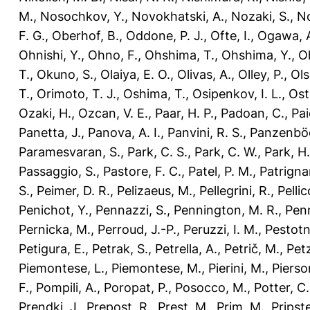
M.
,
Nosochkov, Y.
,
Novokhatski, A.
,
Nozaki, S.
,
No
F. G.
,
Oberhof, B.
,
Oddone, P. J.
,
Ofte, I.
,
Ogawa, 
Ohnishi, Y.
,
Ohno, F.
,
Ohshima, T.
,
Ohshima, Y.
,
O
T.
,
Okuno, S.
,
Olaiya, E. O.
,
Olivas, A.
,
Olley, P.
,
Ols
T.
,
Orimoto, T. J.
,
Oshima, T.
,
Osipenkov, I. L.
,
Ost
Ozaki, H.
,
Ozcan, V. E.
,
Paar, H. P.
,
Padoan, C.
,
Pai
Panetta, J.
,
Panova, A. I.
,
Panvini, R. S.
,
Panzenböc
Paramesvaran, S.
,
Park, C. S.
,
Park, C. W.
,
Park, H.
Passaggio, S.
,
Pastore, F. C.
,
Patel, P. M.
,
Patrigna
S.
,
Peimer, D. R.
,
Pelizaeus, M.
,
Pellegrini, R.
,
Pellic
Penichot, Y.
,
Pennazzi, S.
,
Pennington, M. R.
,
Penn
Pernicka, M.
,
Perroud, J.-P.
,
Peruzzi, I. M.
,
Pestotn
Petigura, E.
,
Petrak, S.
,
Petrella, A.
,
Petrič, M.
,
Petz
Piemontese, L.
,
Piemontese, M.
,
Pierini, M.
,
Pierso
F.
,
Pompili, A.
,
Poropat, P.
,
Posocco, M.
,
Potter, C.
Prendki, J.
,
Prepost, R.
,
Prest, M.
,
Prim, M.
,
Pripst