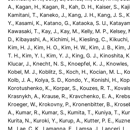
A.
,
Kagan, H.
,
Kagan, R.
,
Kah, D. H.
,
Kaiser, S.
,
Kaji
Kamitani, T.
,
Kaneko, J.
,
Kang, J. H.
,
Kang, J. S.
,
K
Y.
,
Kasami, K.
,
Katano, G.
,
Kataoka, S. U.
,
Katayam
Kawasaki, T.
,
Kay, J.
,
Kay, M.
,
Kelly, M. P.
,
Kelsey, 
D.
,
Kibayashi, A.
,
Kichimi, H.
,
Kiesling, C.
,
Kikuchi,
Kim, H. J.
,
Kim, H. O.
,
Kim, H. W.
,
Kim, J. B.
,
Kim, J
T. H.
,
Kim, Y. I.
,
Kim, Y. J.
,
King, G. J.
,
Kinoshita, K
Klucar, J.
,
Knecht, N. S.
,
Knoepfel, K. J.
,
Knowles, 
Kobel, M. J.
,
Koblitz, S.
,
Koch, H.
,
Kocian, M. L.
,
Ko
Kolb, J. A.
,
Kolya, S. D.
,
Kondo, Y.
,
Konishi, H.
,
Kop
Korotushenko, K.
,
Korpar, S.
,
Kouzes, R. T.
,
Kovals
Krasnykh, A.
,
Krause, R.
,
Kravchenko, E. A.
,
Krebs,
Kroeger, W.
,
Krokovny, P.
,
Kronenbitter, B.
,
Kroseb
A.
,
Kumar, R.
,
Kumar, S.
,
Kumita, T.
,
Kuniya, T.
,
Kun
Kurita, N.
,
Kuroki, Y.
,
Kurup, A.
,
Kutter, P. E.
,
Kuzne
M.
,
Lae, C. K.
,
Lamanna, E.
,
Lamsa, J.
,
Lanceri, L.
,