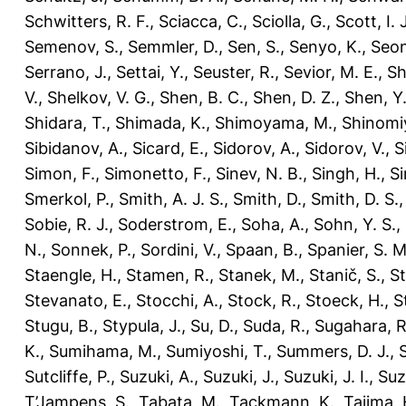
Schwitters, R. F.
,
Sciacca, C.
,
Sciolla, G.
,
Scott, I. J
Semenov, S.
,
Semmler, D.
,
Sen, S.
,
Senyo, K.
,
Seon
Serrano, J.
,
Settai, Y.
,
Seuster, R.
,
Sevior, M. E.
,
Sh
V.
,
Shelkov, V. G.
,
Shen, B. C.
,
Shen, D. Z.
,
Shen, Y.
Shidara, T.
,
Shimada, K.
,
Shimoyama, M.
,
Shinomiy
Sibidanov, A.
,
Sicard, E.
,
Sidorov, A.
,
Sidorov, V.
,
S
Simon, F.
,
Simonetto, F.
,
Sinev, N. B.
,
Singh, H.
,
Si
Smerkol, P.
,
Smith, A. J. S.
,
Smith, D.
,
Smith, D. S.
Sobie, R. J.
,
Soderstrom, E.
,
Soha, A.
,
Sohn, Y. S.
,
N.
,
Sonnek, P.
,
Sordini, V.
,
Spaan, B.
,
Spanier, S. M
Staengle, H.
,
Stamen, R.
,
Stanek, M.
,
Stanič, S.
,
St
Stevanato, E.
,
Stocchi, A.
,
Stock, R.
,
Stoeck, H.
,
S
Stugu, B.
,
Stypula, J.
,
Su, D.
,
Suda, R.
,
Sugahara, R
K.
,
Sumihama, M.
,
Sumiyoshi, T.
,
Summers, D. J.
,
Sutcliffe, P.
,
Suzuki, A.
,
Suzuki, J.
,
Suzuki, J. I.
,
Suz
T’Jampens, S.
,
Tabata, M.
,
Tackmann, K.
,
Tajima, 