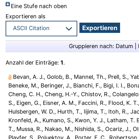
Eine Stufe nach oben
Exportieren als
Gruppieren nach:
Datum
|
Anzahl der Einträge:
1
.
Bevan, A. J.
,
Golob, B.
,
Mannel, Th.
,
Prell, S.
,
Yab
Beneke, M.
,
Beringer, J.
,
Bianchi, F.
,
Bigi, I. I.
,
Bona
Cheng, C. H.
,
Cheng, H.-Y.
,
Chistov, R.
,
Colangelo,
S.
,
Eigen, G.
,
Eisner, A. M.
,
Faccini, R.
,
Flood, K. T.
Hulsbergen, W. D.
,
Hurth, T.
,
Iijima, T.
,
Itoh, R.
,
Jac
Kronfeld, A.
,
Kumano, S.
,
Kwon, Y. J.
,
Latham, T. E
T.
,
Mussa, R.
,
Nakao, M.
,
Nishida, S.
,
Ocariz, J.
,
Ol
Playfer, S.
,
Poluektov, A.
,
Porter, F. C.
,
Robertson, 