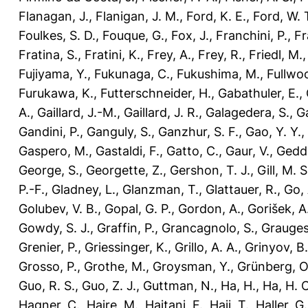
Flanagan, J.
,
Flanigan, J. M.
,
Ford, K. E.
,
Ford, W. 
Foulkes, S. D.
,
Fouque, G.
,
Fox, J.
,
Franchini, P.
,
Fr
Fratina, S.
,
Fratini, K.
,
Frey, A.
,
Frey, R.
,
Friedl, M.
Fujiyama, Y.
,
Fukunaga, C.
,
Fukushima, M.
,
Fullwoo
Furukawa, K.
,
Futterschneider, H.
,
Gabathuler, E.
,
A.
,
Gaillard, J.-M.
,
Gaillard, J. R.
,
Galagedera, S.
,
Ga
Gandini, P.
,
Ganguly, S.
,
Ganzhur, S. F.
,
Gao, Y. Y.
,
Gaspero, M.
,
Gastaldi, F.
,
Gatto, C.
,
Gaur, V.
,
Gedde
George, S.
,
Georgette, Z.
,
Gershon, T. J.
,
Gill, M. S
P.-F.
,
Gladney, L.
,
Glanzman, T.
,
Glattauer, R.
,
Go, 
Golubev, V. B.
,
Gopal, G. P.
,
Gordon, A.
,
Gorišek, A
Gowdy, S. J.
,
Graffin, P.
,
Grancagnolo, S.
,
Grauges
Grenier, P.
,
Griessinger, K.
,
Grillo, A. A.
,
Grinyov, B.
Grosso, P.
,
Grothe, M.
,
Groysman, Y.
,
Grünberg, O
Guo, R. S.
,
Guo, Z. J.
,
Guttman, N.
,
Ha, H.
,
Ha, H. C
Hagner, C.
,
Haire, M.
,
Haitani, F.
,
Haji, T.
,
Haller, G.