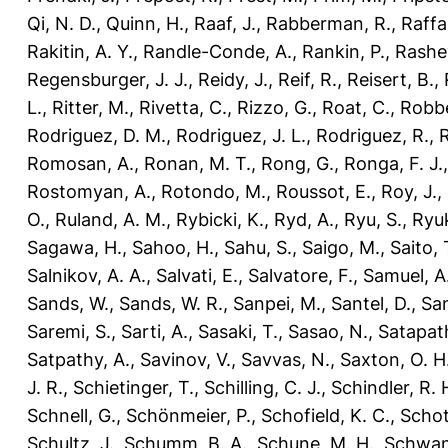
Qi, N. D.
,
Quinn, H.
,
Raaf, J.
,
Rabberman, R.
,
Raffae
Rakitin, A. Y.
,
Randle-Conde, A.
,
Rankin, P.
,
Rashev
Regensburger, J. J.
,
Reidy, J.
,
Reif, R.
,
Reisert, B.
,
L.
,
Ritter, M.
,
Rivetta, C.
,
Rizzo, G.
,
Roat, C.
,
Robbe
Rodriguez, D. M.
,
Rodriguez, J. L.
,
Rodriguez, R.
,
R
Romosan, A.
,
Ronan, M. T.
,
Rong, G.
,
Ronga, F. J.
Rostomyan, A.
,
Rotondo, M.
,
Roussot, E.
,
Roy, J.
,
O.
,
Ruland, A. M.
,
Rybicki, K.
,
Ryd, A.
,
Ryu, S.
,
Ryuk
Sagawa, H.
,
Sahoo, H.
,
Sahu, S.
,
Saigo, M.
,
Saito, 
Salnikov, A. A.
,
Salvati, E.
,
Salvatore, F.
,
Samuel, A
Sands, W.
,
Sands, W. R.
,
Sanpei, M.
,
Santel, D.
,
San
Saremi, S.
,
Sarti, A.
,
Sasaki, T.
,
Sasao, N.
,
Satapat
Satpathy, A.
,
Savinov, V.
,
Savvas, N.
,
Saxton, O. H
J. R.
,
Schietinger, T.
,
Schilling, C. J.
,
Schindler, R. 
Schnell, G.
,
Schönmeier, P.
,
Schofield, K. C.
,
Schot
Schultz, J.
,
Schumm, B. A.
,
Schune, M. H.
,
Schwan