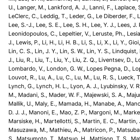
U.
,
Langer, M.
,
Lankford, A. J.
,
Lanni, F.
,
Laplace, 
LeClerc, C.
,
Leddig, T.
,
Leder, G.
,
Le Diberder, F.
,
L
Lee, S.-J.
,
Lee, S. E.
,
Lee, S. H.
,
Lee, Y. J.
,
Lees, J. 
Leonidopoulos, C.
,
Lepeltier, V.
,
Leruste, Ph.
,
Lesia
J.
,
Lewis, P.
,
Li, H.
,
Li, H. B.
,
Li, S.
,
Li, X.
,
Li, Y.
,
Gioi,
Lin, C. S.
,
Lin, J. Y.
,
Lin, S. W.
,
Lin, Y. S.
,
Lindquist, 
J.
,
Liu, R.
,
Liu, T.
,
Liu, Y.
,
Liu, Z. Q.
,
Liventsev, D.
,
L
Lombardo, V.
,
London, G. W.
,
Lopes Pegna, D.
,
Lo
Louvot, R.
,
Lu, A.
,
Lu, C.
,
Lu, M.
,
Lu, R. S.
,
Lueck, T
Lynch, G.
,
Lynch, H. L.
,
Lyon, A. J.
,
Lyubinsky, V. R
M.
,
Madani, S.
,
Mader, W. F.
,
Majewski, S. A.
,
Maju
Mallik, U.
,
Maly, E.
,
Mamada, H.
,
Manabe, A.
,
Manci
D. J. J.
,
Manoni, E.
,
Mao, Z. P.
,
Margoni, M.
,
Marker
Marsiske, H.
,
Martellotti, S.
,
Martin, E. C.
,
Martin, 
Masuzawa, M.
,
Mathieu, A.
,
Matricon, P.
,
Matsubar
S.
,
Matsumoto, T.
,
Matsuo, H.
,
Mattison, T. S.
,
Mat