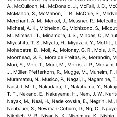
A.
,
McCulloch, M.
,
McDonald, J.
,
McFall, J. D.
,
McG
McMahon, S.
,
McMahon, T. R.
,
McOnie, S.
,
Medve
Merchant, A. M.
,
Merkel, J.
,
Messner, R.
,
Metcalfe,
Michael, A. K.
,
Michelon, G.
,
Michizono, S.
,
Micout
M.
,
Mimashi, T.
,
Minamora, J. S.
,
Mindas, C.
,
Minut
Miyashita, T. S.
,
Miyata, H.
,
Miyazaki, Y.
,
Moffitt, L
Mohapatra, D.
,
Moll, A.
,
Moloney, G. R.
,
Mols, J. P.
Moorhead, G. F.
,
Mora de Freitas, P.
,
Morandin, M
Mori, S.
,
Mori, T.
,
Morii, M.
,
Morris, J. P.
,
Morsani, 
J.
,
Müller-Pfefferkorn, R.
,
Mugge, M.
,
Muheim, F.
,
Muramatsu, N.
,
Musico, P.
,
Nagai, I.
,
Nagamine, T.
Naisbit, M. T.
,
Nakadaira, T.
,
Nakahama, Y.
,
Nakaj
T. T.
,
Nakano, E.
,
Nakayama, H.
,
Nam, J. W.
,
Narit
Nayak, M.
,
Neal, H.
,
Nedelkovska, E.
,
Negrini, M.
,
Neubauer, S.
,
Newman-Coburn, D.
,
Ng, C.
,
Nguyen
Nikolich, M. B.
,
Nisar, N. K.
,
Nishimura, K.
,
Nishio, 