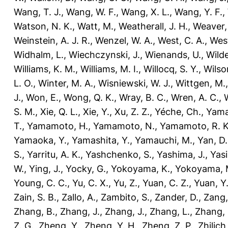
Wang, T. J.
,
Wang, W. F.
,
Wang, X. L.
,
Wang, Y. F.
,
Watson, N. K.
,
Watt, M.
,
Weatherall, J. H.
,
Weaver,
Weinstein, A. J. R.
,
Wenzel, W. A.
,
West, C. A.
,
West
Widhalm, L.
,
Wiechczynski, J.
,
Wienands, U.
,
Wilde
Williams, K. M.
,
Williams, M. I.
,
Willocq, S. Y.
,
Wilson
L. O.
,
Winter, M. A.
,
Wisniewski, W. J.
,
Wittgen, M.
J.
,
Won, E.
,
Wong, Q. K.
,
Wray, B. C.
,
Wren, A. C.
,
S. M.
,
Xie, Q. L.
,
Xie, Y.
,
Xu, Z. Z.
,
Yéche, Ch.
,
Yama
T.
,
Yamamoto, H.
,
Yamamoto, N.
,
Yamamoto, R. K
Yamaoka, Y.
,
Yamashita, Y.
,
Yamauchi, M.
,
Yan, D.
S.
,
Yarritu, A. K.
,
Yashchenko, S.
,
Yashima, J.
,
Yasi
W.
,
Ying, J.
,
Yocky, G.
,
Yokoyama, K.
,
Yokoyama, 
Young, C. C.
,
Yu, C. X.
,
Yu, Z.
,
Yuan, C. Z.
,
Yuan, Y
Zain, S. B.
,
Zallo, A.
,
Zambito, S.
,
Zander, D.
,
Zang,
Zhang, B.
,
Zhang, J.
,
Zhang, J.
,
Zhang, L.
,
Zhang, 
Z. G.
,
Zheng, Y.
,
Zheng, Y. H.
,
Zheng, Z. P.
,
Zhilich,