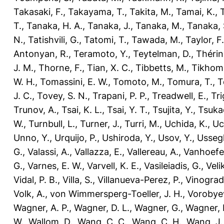
Takasaki, F.
,
Takayama, T.
,
Takita, M.
,
Tamai, K.
,
T.
,
Tanaka, H. A.
,
Tanaka, J.
,
Tanaka, M.
,
Tanaka, 
N.
,
Tatishvili, G.
,
Tatomi, T.
,
Tawada, M.
,
Taylor, F.
Antonyan, R.
,
Teramoto, Y.
,
Teytelman, D.
,
Thérin
J. M.
,
Thorne, F.
,
Tian, X. C.
,
Tibbetts, M.
,
Tikhomi
W. H.
,
Tomassini, E. W.
,
Tomoto, M.
,
Tomura, T.
,
T
J. C.
,
Tovey, S. N.
,
Trapani, P. P.
,
Treadwell, E.
,
Tri
Trunov, A.
,
Tsai, K. L.
,
Tsai, Y. T.
,
Tsujita, Y.
,
Tsuka
W.
,
Turnbull, L.
,
Turner, J.
,
Turri, M.
,
Uchida, K.
,
Uc
Unno, Y.
,
Urquijo, P.
,
Ushiroda, Y.
,
Usov, Y.
,
Ussegl
G.
,
Valassi, A.
,
Vallazza, E.
,
Vallereau, A.
,
Vanhoefer
G.
,
Varnes, E. W.
,
Varvell, K. E.
,
Vasileiadis, G.
,
Veli
Vidal, P. B.
,
Villa, S.
,
Villanueva-Perez, P.
,
Vinograd,
Volk, A.
,
von Wimmersperg-Toeller, J. H.
,
Vorobyev
Wagner, A. P.
,
Wagner, D. L.
,
Wagner, G.
,
Wagner, 
W.
,
Wallom, D.
,
Wang, C. C.
,
Wang, C. H.
,
Wang, J.