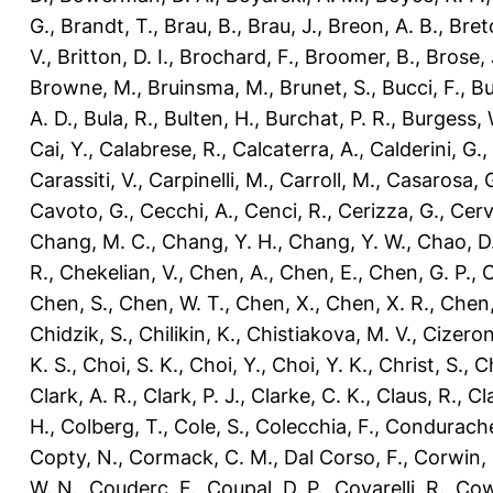
G.
,
Brandt, T.
,
Brau, B.
,
Brau, J.
,
Breon, A. B.
,
Bret
V.
,
Britton, D. I.
,
Brochard, F.
,
Broomer, B.
,
Brose, 
Browne, M.
,
Bruinsma, M.
,
Brunet, S.
,
Bucci, F.
,
Bu
A. D.
,
Bula, R.
,
Bulten, H.
,
Burchat, P. R.
,
Burgess, 
Cai, Y.
,
Calabrese, R.
,
Calcaterra, A.
,
Calderini, G.
,
Carassiti, V.
,
Carpinelli, M.
,
Carroll, M.
,
Casarosa, 
Cavoto, G.
,
Cecchi, A.
,
Cenci, R.
,
Cerizza, G.
,
Cerve
Chang, M. C.
,
Chang, Y. H.
,
Chang, Y. W.
,
Chao, D.
R.
,
Chekelian, V.
,
Chen, A.
,
Chen, E.
,
Chen, G. P.
,
C
Chen, S.
,
Chen, W. T.
,
Chen, X.
,
Chen, X. R.
,
Chen,
Chidzik, S.
,
Chilikin, K.
,
Chistiakova, M. V.
,
Cizeron
K. S.
,
Choi, S. K.
,
Choi, Y.
,
Choi, Y. K.
,
Christ, S.
,
Ch
Clark, A. R.
,
Clark, P. J.
,
Clarke, C. K.
,
Claus, R.
,
Cl
H.
,
Colberg, T.
,
Cole, S.
,
Colecchia, F.
,
Condurache
Copty, N.
,
Cormack, C. M.
,
Dal Corso, F.
,
Corwin, 
W. N.
,
Couderc, F.
,
Coupal, D. P.
,
Covarelli, R.
,
Cow