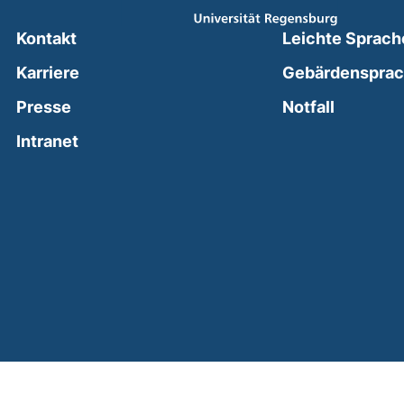
Kontakt
Leichte Sprach
Karriere
Gebärdenspra
(external
Presse
Notfall
(external link, opens in a new window)
Intranet