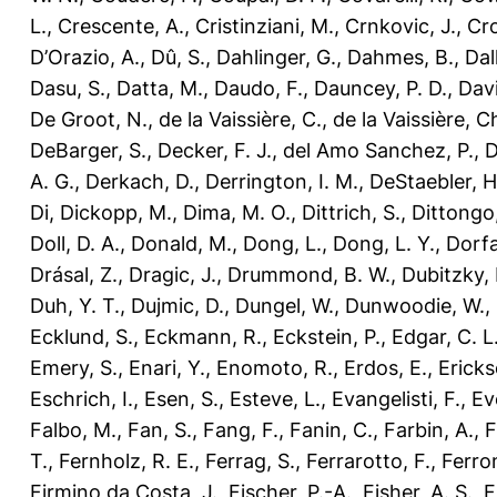
L.
,
Crescente, A.
,
Cristinziani, M.
,
Crnkovic, J.
,
Cro
D’Orazio, A.
,
Dû, S.
,
Dahlinger, G.
,
Dahmes, B.
,
Dal
Dasu, S.
,
Datta, M.
,
Daudo, F.
,
Dauncey, P. D.
,
Davi
De Groot, N.
,
de la Vaissière, C.
,
de la Vaissière, C
DeBarger, S.
,
Decker, F. J.
,
del Amo Sanchez, P.
,
D
A. G.
,
Derkach, D.
,
Derrington, I. M.
,
DeStaebler, H
Di
,
Dickopp, M.
,
Dima, M. O.
,
Dittrich, S.
,
Dittongo,
Doll, D. A.
,
Donald, M.
,
Dong, L.
,
Dong, L. Y.
,
Dorfa
Drásal, Z.
,
Dragic, J.
,
Drummond, B. W.
,
Dubitzky, 
Duh, Y. T.
,
Dujmic, D.
,
Dungel, W.
,
Dunwoodie, W.
,
Ecklund, S.
,
Eckmann, R.
,
Eckstein, P.
,
Edgar, C. L
Emery, S.
,
Enari, Y.
,
Enomoto, R.
,
Erdos, E.
,
Ericks
Eschrich, I.
,
Esen, S.
,
Esteve, L.
,
Evangelisti, F.
,
Ev
Falbo, M.
,
Fan, S.
,
Fang, F.
,
Fanin, C.
,
Farbin, A.
,
F
T.
,
Fernholz, R. E.
,
Ferrag, S.
,
Ferrarotto, F.
,
Ferron
Firmino da Costa, J.
,
Fischer, P.-A.
,
Fisher, A. S.
,
F