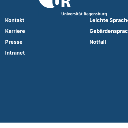
Kontakt
Leichte Sprach
Karriere
Gebärdenspra
(external
Presse
Notfall
(external link, opens in a new window)
Intranet