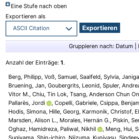
Eine Stufe nach oben
Exportieren als
Gruppieren nach:
Datum
|
Anzahl der Einträge:
1
.
Berg, Philipp
,
Voß, Samuel
,
Saalfeld, Sylvia
,
Janiga
Bruening, Jan
,
Goubergrits, Leonid
,
Spuler, Andre
Vitor M.
,
Chiu, Tin Lok
,
Tsang, Anderson Chun O
Pallarès, Jordi
,
Copelli, Gabriele
,
Csippa, Benja
Hodis, Simona
,
Hille, Georg
,
Karmonik, Christof
,
E
Marsden, Alison L.
,
Morales, Hernán G.
,
Piskin, Se
Oghaz, Hamidreza
,
Paliwal, Nikhil
,
Meng, Hui
,
S
Sugiyama, Shin-ichiro
,
Niizuma, Kuniyasu
,
Sindeev