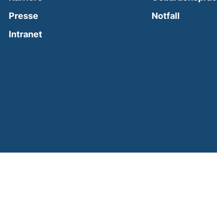
(external
Presse
Notfall
(external link, opens in a new window)
Intranet