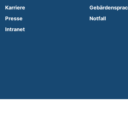
Karriere
Gebärdenspra
(external
Presse
Notfall
(external link, opens in a new window)
Intranet