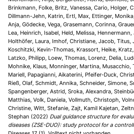
Brinkmann, Folke
,
Britz, Vanessa
,
Cario, Holger
,
C
Dillmann-Jehn, Katrin
,
Ertl, Max
,
Ettinger, Monika
Anja
,
Gödecke, Vega
,
Grasemann, Corinna
,
Grauer
Lea
,
Heinrich, Isabel
,
Held, Melissa
,
Hennermann, J
Holthöfer, Laura
,
Imhof, Christiane
,
Jacob, Titus
,
Koschitzki, Kevin-Thomas
,
Krassort, Heike
,
Kratz,
Latzko, Philipp
,
Loew, Thomas
,
Lorenz, Delia
,
Lud
Mohnike, Klaus
,
Monninger, Martina
,
Musacchio,
Mariell
,
Papagianni, Aikaterini
,
Pfeifer-Duck, Chris
Rieß, Olaf
,
Schmidt, Annika
,
Schneider, Simone
,
S
Spangenberger, Astrid
,
Sroka, Alexandra
,
Steinbü
Matthias
,
Volk, Daniela
,
Vollmuth, Christoph
,
Voln
Christine
,
Witt, Stefanie
,
Zajt, Kamil Kajetan
,
Zeltn
Stephan
(2022)
Dual guidance structure for evalua
diseases (ZSE-DUO): study protocol for a controll
Diseases 17 (1).
Volltext nicht vorhanden.