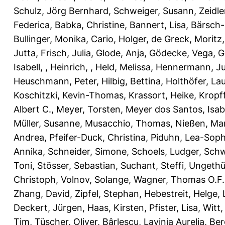
Schulz, Jörg Bernhard
,
Schweiger, Susann
,
Zeidle
Federica
,
Babka, Christine
,
Bannert, Lisa
,
Bärsch-
Bullinger, Monika
,
Cario, Holger
,
de Greck, Moritz
Jutta
,
Frisch, Julia
,
Glode, Anja
,
Gödecke, Vega
,
G
Isabell,
,
Heinrich,
,
Held, Melissa
,
Hennermann, Ju
Heuschmann, Peter
,
Hilbig, Bettina
,
Holthöfer, La
Koschitzki, Kevin-Thomas
,
Krassort, Heike
,
Kropff
Albert C.
,
Meyer, Torsten
,
Meyer dos Santos, Isab
Müller, Susanne
,
Musacchio, Thomas
,
Nießen, Ma
Andrea
,
Pfeifer-Duck, Christina
,
Piduhn, Lea-Soph
Annika
,
Schneider, Simone
,
Schoels, Ludger
,
Schw
Toni
,
Stösser, Sebastian
,
Suchant, Steffi
,
Ungethü
Christoph
,
Volnov, Solange
,
Wagner, Thomas O.F.
Zhang, David
,
Zipfel, Stephan
,
Hebestreit, Helge
,
Deckert, Jürgen
,
Haas, Kirsten
,
Pfister, Lisa
,
Witt,
Tim
,
Tüscher, Oliver
,
Bârlescu, Lavinia Aurelia
,
Ber