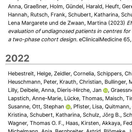
Anna
,
Graeßner, Holm
,
Gündel, Harald
,
Heuft, Ge
Hannah
,
Rutsch, Frank
,
Schubert, Katharina
,
Schu
Lena Margarete
und
de Zwaan, Martina
(2023)
Ef
evaluation of undiagnosed patients in centres for 
a two-phase cohort design.
eClinicalMedicine 65
2022
Hebestreit, Helge
,
Zeidler, Cornelia
,
Schippers, Ch
Heuschmann, Peter
,
Krauth, Christian
,
Bullinger,
Lilly
,
Deibele, Anna
,
Dieris-Hirche, Jan
,
Graessn
Lapstich, Anne-Marie
,
Lücke, Thomas
,
Maisch, T
Susanne
,
Ott, Stephan
,
Pfister, Lisa
,
Quitmann, 
Kristina
,
Schubert, Katharina
,
Schulz, Jörg B.
,
Sch
Wagner, Thomas O. F.
,
Haas, Kirsten
,
Akkaya, Fed
Michelmann, Anja
,
Bergbreiter, Astrid
,
Blömeke, J