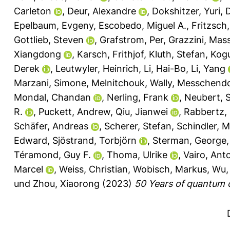
Carleton
,
Deur, Alexandre
,
Dokshitzer, Yuri
,
Epelbaum, Evgeny
,
Escobedo, Miguel A.
,
Fritzsch
Gottlieb, Steven
,
Grafstrom, Per
,
Grazzini, Mass
Xiangdong
,
Karsch, Frithjof
,
Kluth, Stefan
,
Kogu
Derek
,
Leutwyler, Heinrich
,
Li, Hai-Bo
,
Li, Yang
Marzani, Simone
,
Melnitchouk, Wally
,
Messchendo
Mondal, Chandan
,
Nerling, Frank
,
Neubert, 
R.
,
Puckett, Andrew
,
Qiu, Jianwei
,
Rabbertz, 
Schäfer, Andreas
,
Scherer, Stefan
,
Schindler, M
Edward
,
Sjöstrand, Torbjörn
,
Sterman, George
Téramond, Guy F.
,
Thoma, Ulrike
,
Vairo, Ant
Marcel
,
Weiss, Christian
,
Wobisch, Markus
,
Wu,
und
Zhou, Xiaorong
(2023)
50 Years of quantum