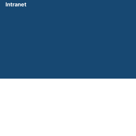
(external link, opens in a new window)
Intranet