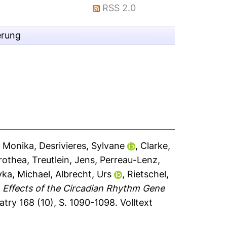
RSS 2.0
erung
, Monika
,
Desrivieres, Sylvane
,
Clarke,
rothea
,
Treutlein, Jens
,
Perreau-Lenz,
ka, Michael
,
Albrecht, Urs
,
Rietschel,
)
Effects of the Circadian Rhythm Gene
atry 168 (10), S. 1090-1098.
Volltext