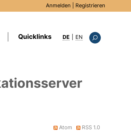
Anmelden
|
Registrieren
Quicklinks
: this page in Englis
DE
|
EN
Suchformular
ationsserver
Atom
RSS 1.0