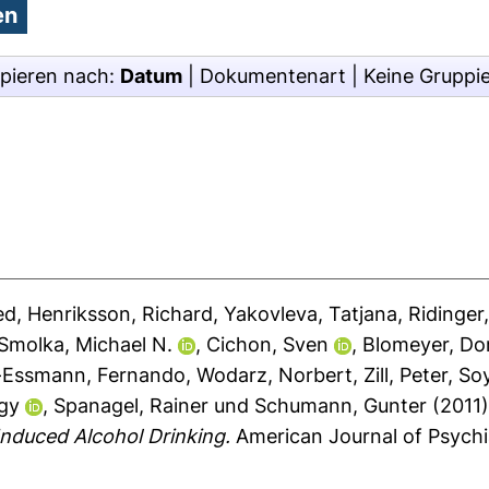
pieren nach:
Datum
|
Dokumentenart
|
Keine Gruppi
ed
,
Henriksson, Richard
,
Yakovleva, Tatjana
,
Ridinger
Smolka, Michael N.
,
Cichon, Sven
,
Blomeyer, Do
-Essmann, Fernando
,
Wodarz, Norbert
,
Zill, Peter
,
Soy
rgy
,
Spanagel, Rainer
und
Schumann, Gunter
(2011
Induced Alcohol Drinking.
American Journal of Psychi