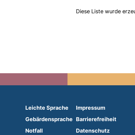
Diese Liste wurde erz
(external link, opens in 
Leichte Sprache
Impressum
(external link, opens i
Gebärdensprache
Barrierefreiheit
(external link, opens in a new wind
Notfall
Datenschutz