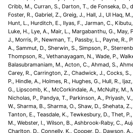
Cribb, M.
,
Curran, S.
,
Darton, T.
,
de Fonseka, D.
,
d
Foster, R.
,
Gabriel, Z.
,
Greig, J.
,
Hall, J.
,
Ul Haq, M.
Hunt, L.
,
Hurditch, E.
,
Ilyas, F.
,
Jarman, C.
,
Kibutu,
Luke, H.
,
Lye, A.
,
Mair, L.
,
Margabanthu, G.
,
May, P
J.
,
Morris, P.
,
Newman, T.
,
Passby, L.
,
Payne, R.
,
P
A.
,
Sammut, D.
,
Sherwin, S.
,
Simpson, P.
,
Sterrenb
Thompson, R.
,
Vethanayagam, N.
,
Wade, P.
,
Walke
Balasubramaniam, M.
,
Acton, C.
,
Ahmad, S.
,
Ahme
Carey, R.
,
Carrington, Z.
,
Chadwick, J.
,
Cocks, S.
,
P.
,
Hindle, A.
,
Holmes, R.
,
Hughes, G.
,
Hull, R.
,
Ijaz
G.
,
Lipscomb, K.
,
McCorkindale, A.
,
McNulty, M.
,
M
Nicholas, P.
,
Pandya, T.
,
Parkinson, A.
,
Priyash, V.
W.
,
Sharma, B.
,
Sharma, O.
,
Shaw, D.
,
Shehata, Z.
Tanton, E.
,
Teasdale, K.
,
Tewkesbury, D.
,
Thet, P.
M.
,
Webster, I.
,
Wilson, B.
,
Ashbrook-Raby, C.
,
Auj
Charlton, D.
,
Connelly, K.
,
Cooper, D.
,
Dawson, A.