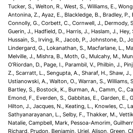
Tucker, S.
,
Welton, R.
,
West, S.
,
Williams, E.
,
Wong,
Antonina, Z.
,
Ayaz, E.
,
Blackledge, B.
,
Bradley, P.
,
Connolly, G.
,
Corbett, C.
,
Cornwell, J.
,
Dermody, S
Guerin, J.
,
Hadfield, D.
,
Harris, J.
,
Haslam, J.
,
Hey, 
Hussain, S.
,
Irving, R.
,
Jacob, P.
,
Johnstone, D.
,
Jo
Lindergard, G.
,
Lokanathan, S.
,
Macfarlane, L.
,
Ma
Melville, J.
,
Mishra, B.
,
Moth, G.
,
Mulcahy, M.
,
Munt
O’Riordan, D.
,
Page, I.
,
Parambil, V.
,
Philbin, J.
,
Pinj
Z.
,
Scarratt, L.
,
Sengupta, A.
,
Sharaf, H.
,
Shaw, J.
,
Ustianowski, A.
,
Walton, O.
,
Warran, S.
,
Williams, S
Bartley, S.
,
Bostock, K.
,
Burman, A.
,
Camm, C.
,
Ca
Emond, F.
,
Everden, S.
,
Gabbitas, E.
,
Garden, E.
,
G
Hilton, J.
,
Jacques, N.
,
Keating, L.
,
Knowles, C.
,
La
Sathyanarayanan, L.
,
Selby, F.
,
Thakker, M.
,
Vetti
Natalie
,
Campbell, Mark
,
Pessoa-Amorim, Guilher
Richard
,
Prudon, Benjamin
,
Uriel, Alison
,
Green, C