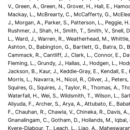
V.
,
Green, A.
,
Green, N.
,
Grover, H.
,
Hall, E.
,
Hamood
Mackay, L.
,
McBrearty, C.
,
McCafferty, G.
,
McEleav
J.
,
Morgan, A.
,
Parker, S.
,
Patterson, L.
,
Peggie, H.
Rushmer, J.
,
Shah, H.
,
Smith, T.
,
Smith, V.
,
Snell, D
L.
,
Ward, J.
,
Warren, R.
,
Weatherhead, M.
,
Whittle,
Ashton, D.
,
Babington, G.
,
Bartlett, G.
,
Batra, D.
,
B
Cammack, R.
,
Cantliff, J.
,
Clark, L.
,
Connor, E.
,
Dav
Fleming, L.
,
Grundy, J.
,
Hallas, J.
,
Hodgen, L.
,
Hodg
Jackson, B.
,
Kaur, J.
,
Keddie-Gray, E.
,
Kendall, E.
,
Morris, L.
,
Navarra, H.
,
Nicol, R.
,
Oliver, J.
,
Peters,
Squires, G.
,
Squires, J.
,
Taylor, R.
,
Thomas, A.
,
Tho
Waterfall, H.
,
Wei, S.
,
Wildsmith, T.
,
Wilson, L.
,
Sar
Aliyuda, F.
,
Archer, S.
,
Arya, A.
,
Attubato, E.
,
Babat
F.
,
Chauhan, R.
,
Chawla, V.
,
Chineka, R.
,
Davis, A.
Gnanalingam, C.
,
Gotham, D.
,
Hollands, M.
,
Iqbal,
Kyere-Diabour, T.
,
Leach, L.
,
Liao, A.
,
Maheswaran