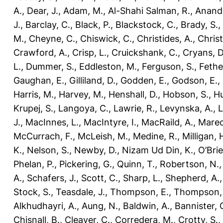
A.
,
Dear, J.
,
Adam, M.
,
Al-Shahi Salman, R.
,
Anand,
J.
,
Barclay, C.
,
Black, P.
,
Blackstock, C.
,
Brady, S.
,
M.
,
Cheyne, C.
,
Chiswick, C.
,
Christides, A.
,
Chris
Crawford, A.
,
Crisp, L.
,
Cruickshank, C.
,
Cryans, D
L.
,
Dummer, S.
,
Eddleston, M.
,
Ferguson, S.
,
Fethe
Gaughan, E.
,
Gilliland, D.
,
Godden, E.
,
Godson, E.
,
Harris, M.
,
Harvey, M.
,
Henshall, D.
,
Hobson, S.
,
Hu
Krupej, S.
,
Langoya, C.
,
Lawrie, R.
,
Levynska, A.
,
L
J.
,
MacInnes, L.
,
MacIntyre, I.
,
MacRaild, A.
,
Marec
McCurrach, F.
,
McLeish, M.
,
Medine, R.
,
Milligan, 
K.
,
Nelson, S.
,
Newby, D.
,
Nizam Ud Din, K.
,
O’Brie
Phelan, P.
,
Pickering, G.
,
Quinn, T.
,
Robertson, N.
A.
,
Schafers, J.
,
Scott, C.
,
Sharp, L.
,
Shepherd, A.
Stock, S.
,
Teasdale, J.
,
Thompson, E.
,
Thompson, 
Alkhudhayri, A.
,
Aung, N.
,
Baldwin, A.
,
Bannister, 
Chisnall, B.
,
Cleaver, C.
,
Corredera, M.
,
Crotty, S.
,