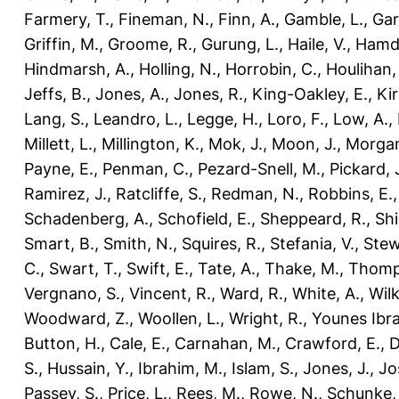
Farmery, T.
,
Fineman, N.
,
Finn, A.
,
Gamble, L.
,
Gar
Griffin, M.
,
Groome, R.
,
Gurung, L.
,
Haile, V.
,
Hamdo
Hindmarsh, A.
,
Holling, N.
,
Horrobin, C.
,
Houlihan,
Jeffs, B.
,
Jones, A.
,
Jones, R.
,
King-Oakley, E.
,
Ki
Lang, S.
,
Leandro, L.
,
Legge, H.
,
Loro, F.
,
Low, A.
,
Millett, L.
,
Millington, K.
,
Mok, J.
,
Moon, J.
,
Morgan
Payne, E.
,
Penman, C.
,
Pezard-Snell, M.
,
Pickard, 
Ramirez, J.
,
Ratcliffe, S.
,
Redman, N.
,
Robbins, E.
Schadenberg, A.
,
Schofield, E.
,
Sheppeard, R.
,
Shi
Smart, B.
,
Smith, N.
,
Squires, R.
,
Stefania, V.
,
Stew
C.
,
Swart, T.
,
Swift, E.
,
Tate, A.
,
Thake, M.
,
Thomp
Vergnano, S.
,
Vincent, R.
,
Ward, R.
,
White, A.
,
Wilk
Woodward, Z.
,
Woollen, L.
,
Wright, R.
,
Younes Ibra
Button, H.
,
Cale, E.
,
Carnahan, M.
,
Crawford, E.
,
D
S.
,
Hussain, Y.
,
Ibrahim, M.
,
Islam, S.
,
Jones, J.
,
Jo
Passey, S.
,
Price, L.
,
Rees, M.
,
Rowe, N.
,
Schunke,