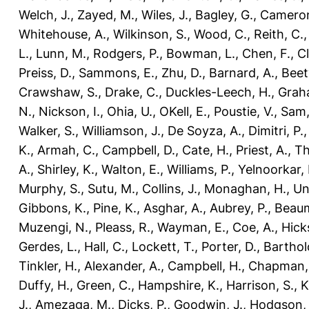
Welch, J.
,
Zayed, M.
,
Wiles, J.
,
Bagley, G.
,
Cameron
Whitehouse, A.
,
Wilkinson, S.
,
Wood, C.
,
Reith, C.
L.
,
Lunn, M.
,
Rodgers, P.
,
Bowman, L.
,
Chen, F.
,
Cl
Preiss, D.
,
Sammons, E.
,
Zhu, D.
,
Barnard, A.
,
Beety
Crawshaw, S.
,
Drake, C.
,
Duckles-Leech, H.
,
Grah
N.
,
Nickson, I.
,
Ohia, U.
,
OKell, E.
,
Poustie, V.
,
Sam,
Walker, S.
,
Williamson, J.
,
De Soyza, A.
,
Dimitri, P.
K.
,
Armah, C.
,
Campbell, D.
,
Cate, H.
,
Priest, A.
,
Th
A.
,
Shirley, K.
,
Walton, E.
,
Williams, P.
,
Yelnoorkar, 
Murphy, S.
,
Sutu, M.
,
Collins, J.
,
Monaghan, H.
,
Un
Gibbons, K.
,
Pine, K.
,
Asghar, A.
,
Aubrey, P.
,
Beaum
Muzengi, N.
,
Pleass, R.
,
Wayman, E.
,
Coe, A.
,
Hicks
Gerdes, L.
,
Hall, C.
,
Lockett, T.
,
Porter, D.
,
Barthol
Tinkler, H.
,
Alexander, A.
,
Campbell, H.
,
Chapman,
Duffy, H.
,
Green, C.
,
Hampshire, K.
,
Harrison, S.
,
K
J.
,
Amezaga, M.
,
Dicks, P.
,
Goodwin, J.
,
Hodgson, 