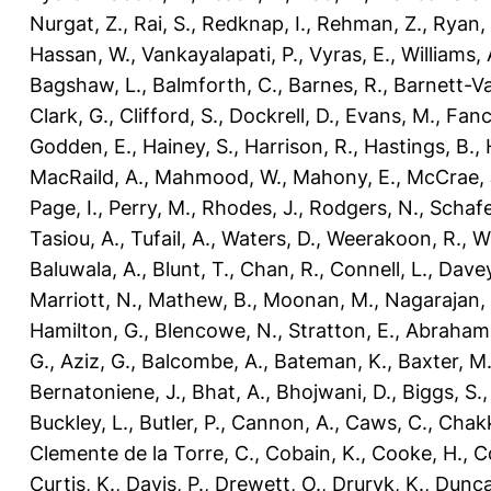
Nurgat, Z.
,
Rai, S.
,
Redknap, I.
,
Rehman, Z.
,
Ryan, 
Hassan, W.
,
Vankayalapati, P.
,
Vyras, E.
,
Williams, 
Bagshaw, L.
,
Balmforth, C.
,
Barnes, R.
,
Barnett-Va
Clark, G.
,
Clifford, S.
,
Dockrell, D.
,
Evans, M.
,
Fanc
Godden, E.
,
Hainey, S.
,
Harrison, R.
,
Hastings, B.
,
MacRaild, A.
,
Mahmood, W.
,
Mahony, E.
,
McCrae, 
Page, I.
,
Perry, M.
,
Rhodes, J.
,
Rodgers, N.
,
Schafe
Tasiou, A.
,
Tufail, A.
,
Waters, D.
,
Weerakoon, R.
,
Wi
Baluwala, A.
,
Blunt, T.
,
Chan, R.
,
Connell, L.
,
Davey
Marriott, N.
,
Mathew, B.
,
Moonan, M.
,
Nagarajan, 
Hamilton, G.
,
Blencowe, N.
,
Stratton, E.
,
Abraham
G.
,
Aziz, G.
,
Balcombe, A.
,
Bateman, K.
,
Baxter, M
Bernatoniene, J.
,
Bhat, A.
,
Bhojwani, D.
,
Biggs, S.
Buckley, L.
,
Butler, P.
,
Cannon, A.
,
Caws, C.
,
Chakk
Clemente de la Torre, C.
,
Cobain, K.
,
Cooke, H.
,
Co
Curtis, K.
,
Davis, P.
,
Drewett, O.
,
Druryk, K.
,
Dunca