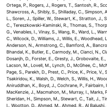
Ortega, P.
,
Rogers, J.
,
Rogers, T.
,
Santosh, R.
,
Sco
Shawcross, A.
,
Shibly, S.
,
Shilladay, C.
,
Simpson, A
L.
,
Soren, J.
,
Spiller, W.
,
Stewart, K.
,
Stratton, J.
,
S
C.
,
Tereszkowski-Kaminski, R.
,
Thomas, S.
,
Thorp
G.
,
Venables, I.
,
Vinay, S.
,
Wang, R.
,
Ward, L.
,
Warn
C.
,
Wilcock, D.
,
Williams, J.
,
Willis, E.
,
Woodhead, L
Anderson, N.
,
Armstrong, C.
,
Bamford, A.
,
Bancro
Bhandal, K.
,
Butler, E.
,
Carmody, M.
,
Cianci, N.
,
Cl
Dosanjh, D.
,
Forster, E.
,
Gresty, J.
,
Grobovaite, E.
,
Lacson, M.
,
Lovell, M.
,
Lynch, D.
,
McGhee, C.
,
McNe
Page, S.
,
Parekh, D.
,
Prest, C.
,
Price, K.
,
Price, V.
,
Tsakiridou, K.
,
Walsh, D.
,
Welch, S.
,
Willis, H.
,
Wood
Aniruddhan, K.
,
Boyd, J.
,
Cochrane, P.
,
Fairbairn, I
MacKenzie, J.
,
Macmahon, M.
,
Murray, I.
,
Marks, P
Sheridan, H.
,
Simpson, M.
,
Stewart, C.
,
Tait, J.
,
Ti
I.
,
Wootton, D.
,
Ahmed, M.
,
Ahmed, R.
,
Al Balushi,