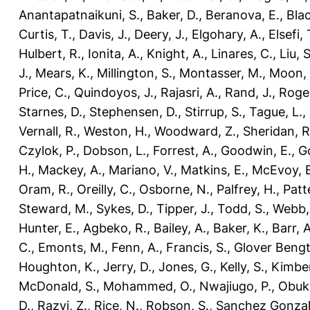
Anantapatnaikuni, S.
,
Baker, D.
,
Beranova, E.
,
Bla
Curtis, T.
,
Davis, J.
,
Deery, J.
,
Elgohary, A.
,
Elsefi, 
Hulbert, R.
,
Ionita, A.
,
Knight, A.
,
Linares, C.
,
Liu, S
J.
,
Mears, K.
,
Millington, S.
,
Montasser, M.
,
Moon, 
Price, C.
,
Quindoyos, J.
,
Rajasri, A.
,
Rand, J.
,
Roger
Starnes, D.
,
Stephensen, D.
,
Stirrup, S.
,
Tague, L.
,
Vernall, R.
,
Weston, H.
,
Woodward, Z.
,
Sheridan, R
Czylok, P.
,
Dobson, L.
,
Forrest, A.
,
Goodwin, E.
,
G
H.
,
Mackey, A.
,
Mariano, V.
,
Matkins, E.
,
McEvoy, E
Oram, R.
,
Oreilly, C.
,
Osborne, N.
,
Palfrey, H.
,
Patt
Steward, M.
,
Sykes, D.
,
Tipper, J.
,
Todd, S.
,
Webb,
Hunter, E.
,
Agbeko, R.
,
Bailey, A.
,
Baker, K.
,
Barr, A
C.
,
Emonts, M.
,
Fenn, A.
,
Francis, S.
,
Glover Bengt
Houghton, K.
,
Jerry, D.
,
Jones, G.
,
Kelly, S.
,
Kimber
McDonald, S.
,
Mohammed, O.
,
Nwajiugo, P.
,
Obuko
D.
,
Razvi, Z.
,
Rice, N.
,
Robson, S.
,
Sanchez Gonzal