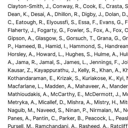
Clayton-Smith, J.
,
Conway, R.
,
Cook, E.
,
Crasta, S
Dean, K.
,
Desai, A.
,
Dhillon, R.
,
Digby, J.
,
Dolan, D.
C.
,
Eatough, R.
,
Elyoussfi, S.
,
Essa, F.
,
Evans, G.
,
F
Flaherty, J.
,
Fogarty, G.
,
Fowler, S.
,
Fox, A.
,
Fox, C
Gipson, A.
,
Glasgow, S.
,
Gorsuch, T.
,
Grana, G.
,
Gr
P.
,
Hameed, B.
,
Hamid, I.
,
Hammond, S.
,
Handrean
Horsley, A.
,
Howard, L.
,
Hughes, S.
,
Hulme, A.
,
Hul
A.
,
Jama, R.
,
Jamal, S.
,
James, L.
,
Jennings, F.
,
Jo
Kausar, Z.
,
Kayappurathu, J.
,
Kelly, R.
,
Khan, A.
,
Kh
Kothandaraman, E.
,
Krizak, S.
,
Kuriakose, K.
,
Kyi, 
Macfarlane, L.
,
Madden, A.
,
Mahaveer, A.
,
Mander
Mathioudakis, A.
,
McCarthy, E.
,
McDermott, J.
,
Mc
Metryka, A.
,
Micallef, D.
,
Mishra, A.
,
Mistry, H.
,
Mit
Naguib, M.
,
Naveed, S.
,
Ninan, P.
,
Nirmalan, M.
,
N
Panes, A.
,
Pantin, C.
,
Parker, B.
,
Peacock, L.
,
Peasl
Pursell, M.
,
Ramchandani, A.
,
Rasheed, A.
,
Ratcliff