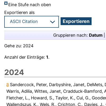
Eine Stufe nach oben
Exportieren als
Gruppieren nach:
Datum
Gehe zu:
2024
Anzahl der Einträge:
1
.
2024
Sandercock, Peter
,
Darbyshire, Janet
,
DeMets, 
Warris, Adilia
,
Wittes, Janet
,
Cradduck-Bamford, A
Fletcher, L.
,
Howard, S.
,
Taylor, K.
,
Cui, G.
,
Gooden
Wallendszus, K.
,
Wels, R.
,
Crichton, C.
,
Davies, J.
,