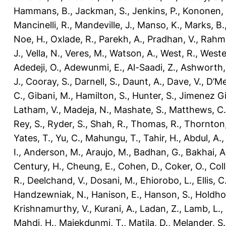
Hammans, B.
,
Jackman, S.
,
Jenkins, P.
,
Kononen,
Mancinelli, R.
,
Mandeville, J.
,
Manso, K.
,
Marks, B.
Noe, H.
,
Oxlade, R.
,
Parekh, A.
,
Pradhan, V.
,
Rahm
J.
,
Vella, N.
,
Veres, M.
,
Watson, A.
,
West, R.
,
Weste
Adedeji, O.
,
Adewunmi, E.
,
Al-Saadi, Z.
,
Ashworth,
J.
,
Cooray, S.
,
Darnell, S.
,
Daunt, A.
,
Dave, V.
,
D’Me
C.
,
Gibani, M.
,
Hamilton, S.
,
Hunter, S.
,
Jimenez Gil
Latham, V.
,
Madeja, N.
,
Mashate, S.
,
Matthews, C.
Rey, S.
,
Ryder, S.
,
Shah, R.
,
Thomas, R.
,
Thornton,
Yates, T.
,
Yu, C.
,
Mahungu, T.
,
Tahir, H.
,
Abdul, A.
I.
,
Anderson, M.
,
Araujo, M.
,
Badhan, G.
,
Bakhai, A
Century, H.
,
Cheung, E.
,
Cohen, D.
,
Coker, O.
,
Coll
R.
,
Deelchand, V.
,
Dosani, M.
,
Ehiorobo, L.
,
Ellis, C
Handzewniak, N.
,
Hanison, E.
,
Hanson, S.
,
Holdho
Krishnamurthy, V.
,
Kurani, A.
,
Ladan, Z.
,
Lamb, L.
,
Mahdi, H.
,
Majekdunmi, T.
,
Matila, D.
,
Melander, S.