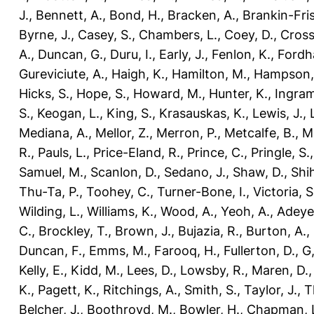
J.
,
Bennett, A.
,
Bond, H.
,
Bracken, A.
,
Brankin-Fris
Byrne, J.
,
Casey, S.
,
Chambers, L.
,
Coey, D.
,
Cross
A.
,
Duncan, G.
,
Duru, I.
,
Early, J.
,
Fenlon, K.
,
Fordh
Gureviciute, A.
,
Haigh, K.
,
Hamilton, M.
,
Hampson,
Hicks, S.
,
Hope, S.
,
Howard, M.
,
Hunter, K.
,
Ingram
S.
,
Keogan, L.
,
King, S.
,
Krasauskas, K.
,
Lewis, J.
,
Mediana, A.
,
Mellor, Z.
,
Merron, P.
,
Metcalfe, B.
,
M
R.
,
Pauls, L.
,
Price-Eland, R.
,
Prince, C.
,
Pringle, S.
Samuel, M.
,
Scanlon, D.
,
Sedano, J.
,
Shaw, D.
,
Shi
Thu-Ta, P.
,
Toohey, C.
,
Turner-Bone, I.
,
Victoria, S
Wilding, L.
,
Williams, K.
,
Wood, A.
,
Yeoh, A.
,
Adeye
C.
,
Brockley, T.
,
Brown, J.
,
Bujazia, R.
,
Burton, A.
,
Duncan, F.
,
Emms, M.
,
Farooq, H.
,
Fullerton, D.
,
G,
Kelly, E.
,
Kidd, M.
,
Lees, D.
,
Lowsby, R.
,
Maren, D.
K.
,
Pagett, K.
,
Ritchings, A.
,
Smith, S.
,
Taylor, J.
,
T
Belcher, J.
,
Boothroyd, M.
,
Bowler, H.
,
Chapman, 