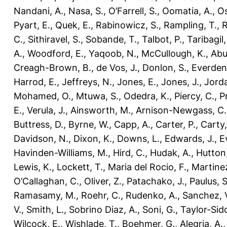
Nandani, A.
,
Nasa, S.
,
O’Farrell, S.
,
Oomatia, A.
,
O
Pyart, E.
,
Quek, E.
,
Rabinowicz, S.
,
Rampling, T.
,
R
C.
,
Sithiravel, S.
,
Sobande, T.
,
Talbot, P.
,
Taribagil,
A.
,
Woodford, E.
,
Yaqoob, N.
,
McCullough, K.
,
Abu
Creagh-Brown, B.
,
de Vos, J.
,
Donlon, S.
,
Everden
Harrod, E.
,
Jeffreys, N.
,
Jones, E.
,
Jones, J.
,
Jorda
Mohamed, O.
,
Mtuwa, S.
,
Odedra, K.
,
Piercy, C.
,
P
E.
,
Verula, J.
,
Ainsworth, M.
,
Arnison-Newgass, C.
Buttress, D.
,
Byrne, W.
,
Capp, A.
,
Carter, P.
,
Carty,
Davidson, N.
,
Dixon, K.
,
Downs, L.
,
Edwards, J.
,
E
Havinden-Williams, M.
,
Hird, C.
,
Hudak, A.
,
Hutton,
Lewis, K.
,
Lockett, T.
,
Maria del Rocio, F.
,
Martinez
O’Callaghan, C.
,
Oliver, Z.
,
Patachako, J.
,
Paulus, S
Ramasamy, M.
,
Roehr, C.
,
Rudenko, A.
,
Sanchez, 
V.
,
Smith, L.
,
Sobrino Diaz, A.
,
Soni, G.
,
Taylor-Sid
Wilcock, E.
,
Wishlade, T.
,
Boehmer, G.
,
Alegria, A.