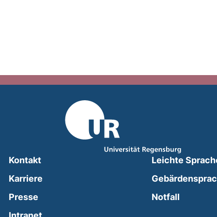
Kontakt
Leichte Sprach
Karriere
Gebärdenspra
(external
Presse
Notfall
(external link, opens in a new window)
Intranet