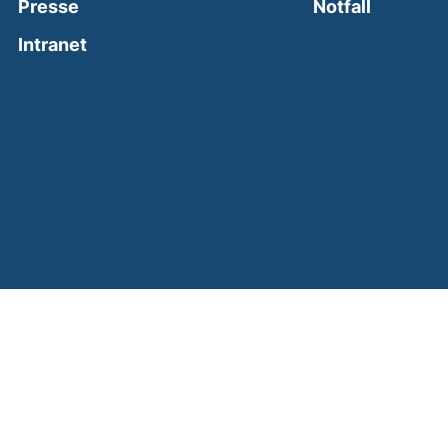
(external
Presse
Notfall
(external link, opens in a new window)
Intranet