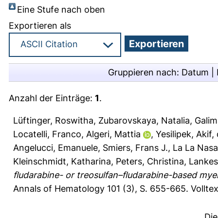
Eine Stufe nach oben
Exportieren als
Gruppieren nach:
Datum
|
Anzahl der Einträge:
1
.
Lüftinger, Roswitha
,
Zubarovskaya, Natalia
,
Gali
Locatelli, Franco
,
Algeri, Mattia
,
Yesilipek, Akif
,
Angelucci, Emanuele
,
Smiers, Frans J.
,
La La Nasa
Kleinschmidt, Katharina
,
Peters, Christina
,
Lankest
fludarabine- or treosulfan–fludarabine-based myel
Annals of Hematology 101 (3), S. 655-665.
Vollte
Die