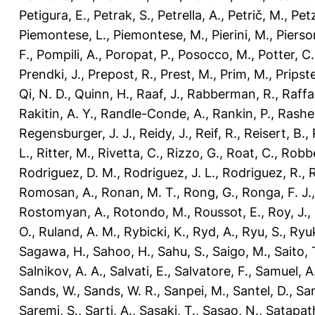
Petigura, E.
,
Petrak, S.
,
Petrella, A.
,
Petrič, M.
,
Petz
Piemontese, L.
,
Piemontese, M.
,
Pierini, M.
,
Pierso
F.
,
Pompili, A.
,
Poropat, P.
,
Posocco, M.
,
Potter, C.
Prendki, J.
,
Prepost, R.
,
Prest, M.
,
Prim, M.
,
Pripst
Qi, N. D.
,
Quinn, H.
,
Raaf, J.
,
Rabberman, R.
,
Raffae
Rakitin, A. Y.
,
Randle-Conde, A.
,
Rankin, P.
,
Rashev
Regensburger, J. J.
,
Reidy, J.
,
Reif, R.
,
Reisert, B.
,
L.
,
Ritter, M.
,
Rivetta, C.
,
Rizzo, G.
,
Roat, C.
,
Robbe
Rodriguez, D. M.
,
Rodriguez, J. L.
,
Rodriguez, R.
,
R
Romosan, A.
,
Ronan, M. T.
,
Rong, G.
,
Ronga, F. J.
Rostomyan, A.
,
Rotondo, M.
,
Roussot, E.
,
Roy, J.
,
O.
,
Ruland, A. M.
,
Rybicki, K.
,
Ryd, A.
,
Ryu, S.
,
Ryuk
Sagawa, H.
,
Sahoo, H.
,
Sahu, S.
,
Saigo, M.
,
Saito, 
Salnikov, A. A.
,
Salvati, E.
,
Salvatore, F.
,
Samuel, A
Sands, W.
,
Sands, W. R.
,
Sanpei, M.
,
Santel, D.
,
San
Saremi, S.
,
Sarti, A.
,
Sasaki, T.
,
Sasao, N.
,
Satapat