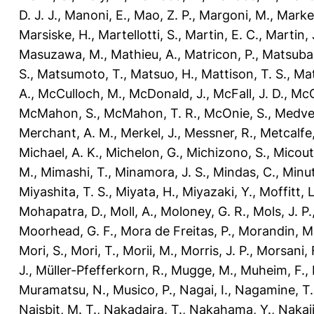
D. J. J.
,
Manoni, E.
,
Mao, Z. P.
,
Margoni, M.
,
Marker
Marsiske, H.
,
Martellotti, S.
,
Martin, E. C.
,
Martin, 
Masuzawa, M.
,
Mathieu, A.
,
Matricon, P.
,
Matsubar
S.
,
Matsumoto, T.
,
Matsuo, H.
,
Mattison, T. S.
,
Mat
A.
,
McCulloch, M.
,
McDonald, J.
,
McFall, J. D.
,
McG
McMahon, S.
,
McMahon, T. R.
,
McOnie, S.
,
Medve
Merchant, A. M.
,
Merkel, J.
,
Messner, R.
,
Metcalfe,
Michael, A. K.
,
Michelon, G.
,
Michizono, S.
,
Micout
M.
,
Mimashi, T.
,
Minamora, J. S.
,
Mindas, C.
,
Minut
Miyashita, T. S.
,
Miyata, H.
,
Miyazaki, Y.
,
Moffitt, L
Mohapatra, D.
,
Moll, A.
,
Moloney, G. R.
,
Mols, J. P.
Moorhead, G. F.
,
Mora de Freitas, P.
,
Morandin, M
Mori, S.
,
Mori, T.
,
Morii, M.
,
Morris, J. P.
,
Morsani, 
J.
,
Müller-Pfefferkorn, R.
,
Mugge, M.
,
Muheim, F.
,
Muramatsu, N.
,
Musico, P.
,
Nagai, I.
,
Nagamine, T.
Naisbit, M. T.
,
Nakadaira, T.
,
Nakahama, Y.
,
Nakaj