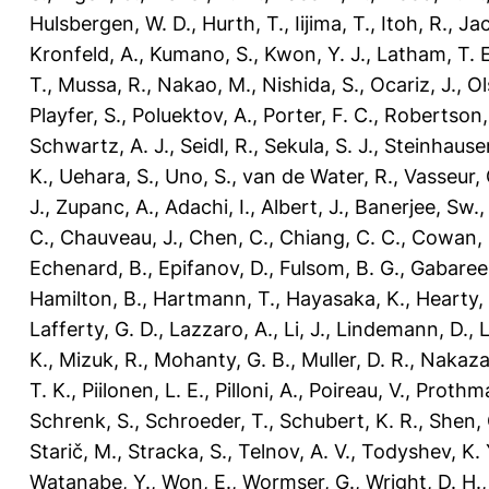
Hulsbergen, W. D.
,
Hurth, T.
,
Iijima, T.
,
Itoh, R.
,
Jac
Kronfeld, A.
,
Kumano, S.
,
Kwon, Y. J.
,
Latham, T. E
T.
,
Mussa, R.
,
Nakao, M.
,
Nishida, S.
,
Ocariz, J.
,
Ol
Playfer, S.
,
Poluektov, A.
,
Porter, F. C.
,
Robertson, 
Schwartz, A. J.
,
Seidl, R.
,
Sekula, S. J.
,
Steinhauser
K.
,
Uehara, S.
,
Uno, S.
,
van de Water, R.
,
Vasseur, 
J.
,
Zupanc, A.
,
Adachi, I.
,
Albert, J.
,
Banerjee, Sw.
C.
,
Chauveau, J.
,
Chen, C.
,
Chiang, C. C.
,
Cowan, 
Echenard, B.
,
Epifanov, D.
,
Fulsom, B. G.
,
Gabareen
Hamilton, B.
,
Hartmann, T.
,
Hayasaka, K.
,
Hearty,
Lafferty, G. D.
,
Lazzaro, A.
,
Li, J.
,
Lindemann, D.
,
L
K.
,
Mizuk, R.
,
Mohanty, G. B.
,
Muller, D. R.
,
Nakaza
T. K.
,
Piilonen, L. E.
,
Pilloni, A.
,
Poireau, V.
,
Prothma
Schrenk, S.
,
Schroeder, T.
,
Schubert, K. R.
,
Shen, 
Starič, M.
,
Stracka, S.
,
Telnov, A. V.
,
Todyshev, K. 
Watanabe, Y.
,
Won, E.
,
Wormser, G.
,
Wright, D. H.