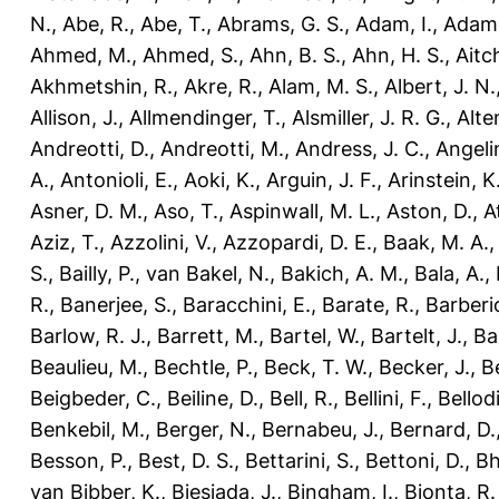
N.
,
Abe, R.
,
Abe, T.
,
Abrams, G. S.
,
Adam, I.
,
Adamc
Ahmed, M.
,
Ahmed, S.
,
Ahn, B. S.
,
Ahn, H. S.
,
Aitch
Akhmetshin, R.
,
Akre, R.
,
Alam, M. S.
,
Albert, J. N.
Allison, J.
,
Allmendinger, T.
,
Alsmiller, J. R. G.
,
Alte
Andreotti, D.
,
Andreotti, M.
,
Andress, J. C.
,
Angelin
A.
,
Antonioli, E.
,
Aoki, K.
,
Arguin, J. F.
,
Arinstein, K
Asner, D. M.
,
Aso, T.
,
Aspinwall, M. L.
,
Aston, D.
,
A
Aziz, T.
,
Azzolini, V.
,
Azzopardi, D. E.
,
Baak, M. A.
S.
,
Bailly, P.
,
van Bakel, N.
,
Bakich, A. M.
,
Bala, A.
,
R.
,
Banerjee, S.
,
Baracchini, E.
,
Barate, R.
,
Barberio
Barlow, R. J.
,
Barrett, M.
,
Bartel, W.
,
Bartelt, J.
,
Ba
Beaulieu, M.
,
Bechtle, P.
,
Beck, T. W.
,
Becker, J.
,
Be
Beigbeder, C.
,
Beiline, D.
,
Bell, R.
,
Bellini, F.
,
Bellodi
Benkebil, M.
,
Berger, N.
,
Bernabeu, J.
,
Bernard, D.
Besson, P.
,
Best, D. S.
,
Bettarini, S.
,
Bettoni, D.
,
Bh
van Bibber, K.
,
Biesiada, J.
,
Bingham, I.
,
Bionta, R.