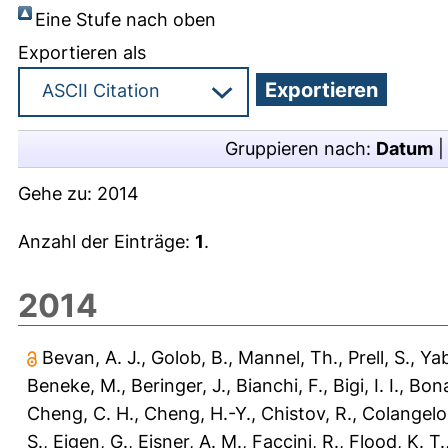
Eine Stufe nach oben
Exportieren als
Gruppieren nach:
Datum
Gehe zu:
2014
Anzahl der Einträge:
1
.
2014
Bevan, A. J.
,
Golob, B.
,
Mannel, Th.
,
Prell, S.
,
Yab
Beneke, M.
,
Beringer, J.
,
Bianchi, F.
,
Bigi, I. I.
,
Bona
Cheng, C. H.
,
Cheng, H.-Y.
,
Chistov, R.
,
Colangelo,
S.
,
Eigen, G.
,
Eisner, A. M.
,
Faccini, R.
,
Flood, K. T.