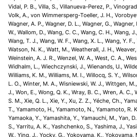
Vidal, P. B.
,
Villa, S.
,
Villanueva-Perez, P.
,
Vinograd,
Volk, A.
,
von Wimmersperg-Toeller, J. H.
,
Vorobyev
Wagner, A. P.
,
Wagner, D. L.
,
Wagner, G.
,
Wagner, 
W.
,
Wallom, D.
,
Wang, C. C.
,
Wang, C. H.
,
Wang, J.
Wang, T. J.
,
Wang, W. F.
,
Wang, X. L.
,
Wang, Y. F.
,
Watson, N. K.
,
Watt, M.
,
Weatherall, J. H.
,
Weaver,
Weinstein, A. J. R.
,
Wenzel, W. A.
,
West, C. A.
,
West
Widhalm, L.
,
Wiechczynski, J.
,
Wienands, U.
,
Wilde
Williams, K. M.
,
Williams, M. I.
,
Willocq, S. Y.
,
Wilson
L. O.
,
Winter, M. A.
,
Wisniewski, W. J.
,
Wittgen, M.
J.
,
Won, E.
,
Wong, Q. K.
,
Wray, B. C.
,
Wren, A. C.
,
S. M.
,
Xie, Q. L.
,
Xie, Y.
,
Xu, Z. Z.
,
Yéche, Ch.
,
Yama
T.
,
Yamamoto, H.
,
Yamamoto, N.
,
Yamamoto, R. K
Yamaoka, Y.
,
Yamashita, Y.
,
Yamauchi, M.
,
Yan, D.
S.
,
Yarritu, A. K.
,
Yashchenko, S.
,
Yashima, J.
,
Yasi
W.
,
Ying, J.
,
Yocky, G.
,
Yokoyama, K.
,
Yokoyama, 