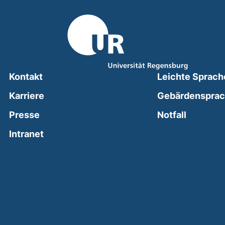
Kontakt
Leichte Sprach
Karriere
Gebärdenspra
(external
Presse
Notfall
(external link, opens in a new window)
Intranet