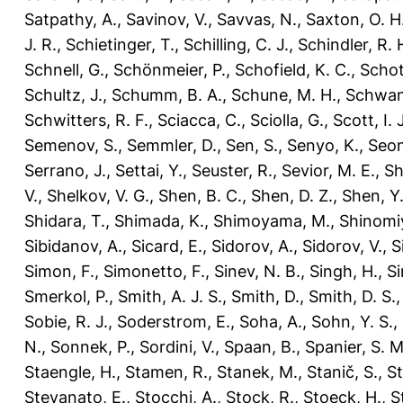
Satpathy, A.
,
Savinov, V.
,
Savvas, N.
,
Saxton, O. H
J. R.
,
Schietinger, T.
,
Schilling, C. J.
,
Schindler, R. 
Schnell, G.
,
Schönmeier, P.
,
Schofield, K. C.
,
Schot
Schultz, J.
,
Schumm, B. A.
,
Schune, M. H.
,
Schwan
Schwitters, R. F.
,
Sciacca, C.
,
Sciolla, G.
,
Scott, I. J
Semenov, S.
,
Semmler, D.
,
Sen, S.
,
Senyo, K.
,
Seon
Serrano, J.
,
Settai, Y.
,
Seuster, R.
,
Sevior, M. E.
,
Sh
V.
,
Shelkov, V. G.
,
Shen, B. C.
,
Shen, D. Z.
,
Shen, Y.
Shidara, T.
,
Shimada, K.
,
Shimoyama, M.
,
Shinomiy
Sibidanov, A.
,
Sicard, E.
,
Sidorov, A.
,
Sidorov, V.
,
S
Simon, F.
,
Simonetto, F.
,
Sinev, N. B.
,
Singh, H.
,
Si
Smerkol, P.
,
Smith, A. J. S.
,
Smith, D.
,
Smith, D. S.
Sobie, R. J.
,
Soderstrom, E.
,
Soha, A.
,
Sohn, Y. S.
,
N.
,
Sonnek, P.
,
Sordini, V.
,
Spaan, B.
,
Spanier, S. M
Staengle, H.
,
Stamen, R.
,
Stanek, M.
,
Stanič, S.
,
St
Stevanato, E.
,
Stocchi, A.
,
Stock, R.
,
Stoeck, H.
,
S