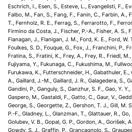
Eschrich, I.
,
Esen, S.
,
Esteve, L.
,
Evangelisti, F.
,
Ev
Falbo, M.
,
Fan, S.
,
Fang, F.
,
Fanin, C.
,
Farbin, A.
,
F
T.
,
Fernholz, R. E.
,
Ferrag, S.
,
Ferrarotto, F.
,
Ferron
Firmino da Costa, J.
,
Fischer, P.-A.
,
Fisher, A. S.
,
F
Flanagan, J.
,
Flanigan, J. M.
,
Ford, K. E.
,
Ford, W. 
Foulkes, S. D.
,
Fouque, G.
,
Fox, J.
,
Franchini, P.
,
Fr
Fratina, S.
,
Fratini, K.
,
Frey, A.
,
Frey, R.
,
Friedl, M.
Fujiyama, Y.
,
Fukunaga, C.
,
Fukushima, M.
,
Fullwoo
Furukawa, K.
,
Futterschneider, H.
,
Gabathuler, E.
,
A.
,
Gaillard, J.-M.
,
Gaillard, J. R.
,
Galagedera, S.
,
Ga
Gandini, P.
,
Ganguly, S.
,
Ganzhur, S. F.
,
Gao, Y. Y.
,
Gaspero, M.
,
Gastaldi, F.
,
Gatto, C.
,
Gaur, V.
,
Gedde
George, S.
,
Georgette, Z.
,
Gershon, T. J.
,
Gill, M. S
P.-F.
,
Gladney, L.
,
Glanzman, T.
,
Glattauer, R.
,
Go, 
Golubev, V. B.
,
Gopal, G. P.
,
Gordon, A.
,
Gorišek, A
Gowdy, S. J.
,
Graffin, P.
,
Grancagnolo, S.
,
Grauges