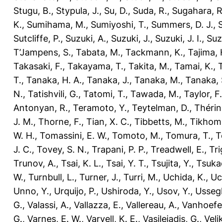
Stugu, B.
,
Stypula, J.
,
Su, D.
,
Suda, R.
,
Sugahara, R
K.
,
Sumihama, M.
,
Sumiyoshi, T.
,
Summers, D. J.
,
Sutcliffe, P.
,
Suzuki, A.
,
Suzuki, J.
,
Suzuki, J. I.
,
Suz
T’Jampens, S.
,
Tabata, M.
,
Tackmann, K.
,
Tajima, 
Takasaki, F.
,
Takayama, T.
,
Takita, M.
,
Tamai, K.
,
T.
,
Tanaka, H. A.
,
Tanaka, J.
,
Tanaka, M.
,
Tanaka, 
N.
,
Tatishvili, G.
,
Tatomi, T.
,
Tawada, M.
,
Taylor, F.
Antonyan, R.
,
Teramoto, Y.
,
Teytelman, D.
,
Thérin
J. M.
,
Thorne, F.
,
Tian, X. C.
,
Tibbetts, M.
,
Tikhomi
W. H.
,
Tomassini, E. W.
,
Tomoto, M.
,
Tomura, T.
,
T
J. C.
,
Tovey, S. N.
,
Trapani, P. P.
,
Treadwell, E.
,
Tri
Trunov, A.
,
Tsai, K. L.
,
Tsai, Y. T.
,
Tsujita, Y.
,
Tsuka
W.
,
Turnbull, L.
,
Turner, J.
,
Turri, M.
,
Uchida, K.
,
Uc
Unno, Y.
,
Urquijo, P.
,
Ushiroda, Y.
,
Usov, Y.
,
Ussegl
G.
,
Valassi, A.
,
Vallazza, E.
,
Vallereau, A.
,
Vanhoefer
G.
,
Varnes, E. W.
,
Varvell, K. E.
,
Vasileiadis, G.
,
Veli