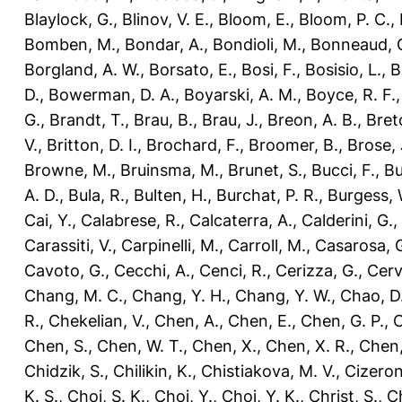
Blaylock, G.
,
Blinov, V. E.
,
Bloom, E.
,
Bloom, P. C.
,
Bomben, M.
,
Bondar, A.
,
Bondioli, M.
,
Bonneaud, G
Borgland, A. W.
,
Borsato, E.
,
Bosi, F.
,
Bosisio, L.
,
B
D.
,
Bowerman, D. A.
,
Boyarski, A. M.
,
Boyce, R. F.
G.
,
Brandt, T.
,
Brau, B.
,
Brau, J.
,
Breon, A. B.
,
Bret
V.
,
Britton, D. I.
,
Brochard, F.
,
Broomer, B.
,
Brose, 
Browne, M.
,
Bruinsma, M.
,
Brunet, S.
,
Bucci, F.
,
Bu
A. D.
,
Bula, R.
,
Bulten, H.
,
Burchat, P. R.
,
Burgess, 
Cai, Y.
,
Calabrese, R.
,
Calcaterra, A.
,
Calderini, G.
,
Carassiti, V.
,
Carpinelli, M.
,
Carroll, M.
,
Casarosa, 
Cavoto, G.
,
Cecchi, A.
,
Cenci, R.
,
Cerizza, G.
,
Cerve
Chang, M. C.
,
Chang, Y. H.
,
Chang, Y. W.
,
Chao, D.
R.
,
Chekelian, V.
,
Chen, A.
,
Chen, E.
,
Chen, G. P.
,
C
Chen, S.
,
Chen, W. T.
,
Chen, X.
,
Chen, X. R.
,
Chen,
Chidzik, S.
,
Chilikin, K.
,
Chistiakova, M. V.
,
Cizeron
K. S.
,
Choi, S. K.
,
Choi, Y.
,
Choi, Y. K.
,
Christ, S.
,
Ch