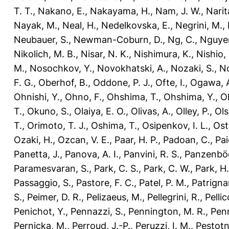
T. T.
,
Nakano, E.
,
Nakayama, H.
,
Nam, J. W.
,
Narit
Nayak, M.
,
Neal, H.
,
Nedelkovska, E.
,
Negrini, M.
,
Neubauer, S.
,
Newman-Coburn, D.
,
Ng, C.
,
Nguyen
Nikolich, M. B.
,
Nisar, N. K.
,
Nishimura, K.
,
Nishio, 
M.
,
Nosochkov, Y.
,
Novokhatski, A.
,
Nozaki, S.
,
No
F. G.
,
Oberhof, B.
,
Oddone, P. J.
,
Ofte, I.
,
Ogawa, 
Ohnishi, Y.
,
Ohno, F.
,
Ohshima, T.
,
Ohshima, Y.
,
O
T.
,
Okuno, S.
,
Olaiya, E. O.
,
Olivas, A.
,
Olley, P.
,
Ols
T.
,
Orimoto, T. J.
,
Oshima, T.
,
Osipenkov, I. L.
,
Ost
Ozaki, H.
,
Ozcan, V. E.
,
Paar, H. P.
,
Padoan, C.
,
Pai
Panetta, J.
,
Panova, A. I.
,
Panvini, R. S.
,
Panzenböc
Paramesvaran, S.
,
Park, C. S.
,
Park, C. W.
,
Park, H.
Passaggio, S.
,
Pastore, F. C.
,
Patel, P. M.
,
Patrigna
S.
,
Peimer, D. R.
,
Pelizaeus, M.
,
Pellegrini, R.
,
Pellic
Penichot, Y.
,
Pennazzi, S.
,
Pennington, M. R.
,
Penn
Pernicka, M.
,
Perroud, J.-P.
,
Peruzzi, I. M.
,
Pestotn