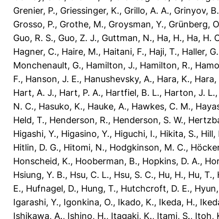
Grenier, P.
,
Griessinger, K.
,
Grillo, A. A.
,
Grinyov, B.
Grosso, P.
,
Grothe, M.
,
Groysman, Y.
,
Grünberg, O
Guo, R. S.
,
Guo, Z. J.
,
Guttman, N.
,
Ha, H.
,
Ha, H. C
Hagner, C.
,
Haire, M.
,
Haitani, F.
,
Haji, T.
,
Haller, G.
Monchenault, G.
,
Hamilton, J.
,
Hamilton, R.
,
Hamo
F.
,
Hanson, J. E.
,
Hanushevsky, A.
,
Hara, K.
,
Hara, 
Hart, A. J.
,
Hart, P. A.
,
Hartfiel, B. L.
,
Harton, J. L.
N. C.
,
Hasuko, K.
,
Hauke, A.
,
Hawkes, C. M.
,
Hayas
Held, T.
,
Henderson, R.
,
Henderson, S. W.
,
Hertzba
Higashi, Y.
,
Higasino, Y.
,
Higuchi, I.
,
Hikita, S.
,
Hill,
Hitlin, D. G.
,
Hitomi, N.
,
Hodgkinson, M. C.
,
Höcker
Honscheid, K.
,
Hooberman, B.
,
Hopkins, D. A.
,
Hori
Hsiung, Y. B.
,
Hsu, C. L.
,
Hsu, S. C.
,
Hu, H.
,
Hu, T.
,
E.
,
Hufnagel, D.
,
Hung, T.
,
Hutchcroft, D. E.
,
Hyun, 
Igarashi, Y.
,
Igonkina, O.
,
Ikado, K.
,
Ikeda, H.
,
Iked
Ishikawa, A.
,
Ishino, H.
,
Itagaki, K.
,
Itami, S.
,
Itoh, 