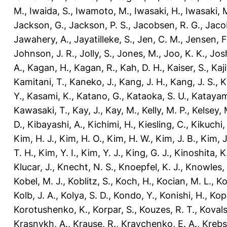
M.
,
Iwaida, S.
,
Iwamoto, M.
,
Iwasaki, H.
,
Iwasaki, 
Jackson, G.
,
Jackson, P. S.
,
Jacobsen, R. G.
,
Jaco
Jawahery, A.
,
Jayatilleke, S.
,
Jen, C. M.
,
Jensen, F
Johnson, J. R.
,
Jolly, S.
,
Jones, M.
,
Joo, K. K.
,
Josh
A.
,
Kagan, H.
,
Kagan, R.
,
Kah, D. H.
,
Kaiser, S.
,
Kaji
Kamitani, T.
,
Kaneko, J.
,
Kang, J. H.
,
Kang, J. S.
,
K
Y.
,
Kasami, K.
,
Katano, G.
,
Kataoka, S. U.
,
Katayam
Kawasaki, T.
,
Kay, J.
,
Kay, M.
,
Kelly, M. P.
,
Kelsey, 
D.
,
Kibayashi, A.
,
Kichimi, H.
,
Kiesling, C.
,
Kikuchi,
Kim, H. J.
,
Kim, H. O.
,
Kim, H. W.
,
Kim, J. B.
,
Kim, J
T. H.
,
Kim, Y. I.
,
Kim, Y. J.
,
King, G. J.
,
Kinoshita, K
Klucar, J.
,
Knecht, N. S.
,
Knoepfel, K. J.
,
Knowles, 
Kobel, M. J.
,
Koblitz, S.
,
Koch, H.
,
Kocian, M. L.
,
Ko
Kolb, J. A.
,
Kolya, S. D.
,
Kondo, Y.
,
Konishi, H.
,
Kop
Korotushenko, K.
,
Korpar, S.
,
Kouzes, R. T.
,
Kovals
Krasnykh, A.
,
Krause, R.
,
Kravchenko, E. A.
,
Krebs,