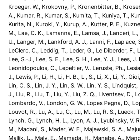
Kroeger, W.
,
Krokovny, P.
,
Kronenbitter, B.
,
Kroseb
A.
,
Kumar, R.
,
Kumar, S.
,
Kumita, T.
,
Kuniya, T.
,
Kun
Kurita, N.
,
Kuroki, Y.
,
Kurup, A.
,
Kutter, P. E.
,
Kuzne
M.
,
Lae, C. K.
,
Lamanna, E.
,
Lamsa, J.
,
Lanceri, L.
,
U.
,
Langer, M.
,
Lankford, A. J.
,
Lanni, F.
,
Laplace, 
LeClerc, C.
,
Leddig, T.
,
Leder, G.
,
Le Diberder, F.
,
L
Lee, S.-J.
,
Lee, S. E.
,
Lee, S. H.
,
Lee, Y. J.
,
Lees, J. 
Leonidopoulos, C.
,
Lepeltier, V.
,
Leruste, Ph.
,
Lesia
J.
,
Lewis, P.
,
Li, H.
,
Li, H. B.
,
Li, S.
,
Li, X.
,
Li, Y.
,
Gioi,
Lin, C. S.
,
Lin, J. Y.
,
Lin, S. W.
,
Lin, Y. S.
,
Lindquist, 
J.
,
Liu, R.
,
Liu, T.
,
Liu, Y.
,
Liu, Z. Q.
,
Liventsev, D.
,
L
Lombardo, V.
,
London, G. W.
,
Lopes Pegna, D.
,
Lo
Louvot, R.
,
Lu, A.
,
Lu, C.
,
Lu, M.
,
Lu, R. S.
,
Lueck, T
Lynch, G.
,
Lynch, H. L.
,
Lyon, A. J.
,
Lyubinsky, V. R
M.
,
Madani, S.
,
Mader, W. F.
,
Majewski, S. A.
,
Maju
Mallik, U.
,
Maly, E.
,
Mamada, H.
,
Manabe, A.
,
Manci