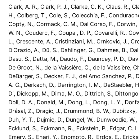
Clark, A. R.
,
Clark, P. J.
,
Clarke, C. K.
,
Claus, R.
,
Cl
H.
,
Colberg, T.
,
Cole, S.
,
Colecchia, F.
,
Condurache
Copty, N.
,
Cormack, C. M.
,
Dal Corso, F.
,
Corwin, 
W. N.
,
Couderc, F.
,
Coupal, D. P.
,
Covarelli, R.
,
Cow
L.
,
Crescente, A.
,
Cristinziani, M.
,
Crnkovic, J.
,
Cro
D’Orazio, A.
,
Dû, S.
,
Dahlinger, G.
,
Dahmes, B.
,
Dal
Dasu, S.
,
Datta, M.
,
Daudo, F.
,
Dauncey, P. D.
,
Davi
De Groot, N.
,
de la Vaissière, C.
,
de la Vaissière, C
DeBarger, S.
,
Decker, F. J.
,
del Amo Sanchez, P.
,
D
A. G.
,
Derkach, D.
,
Derrington, I. M.
,
DeStaebler, H
Di
,
Dickopp, M.
,
Dima, M. O.
,
Dittrich, S.
,
Dittongo,
Doll, D. A.
,
Donald, M.
,
Dong, L.
,
Dong, L. Y.
,
Dorfa
Drásal, Z.
,
Dragic, J.
,
Drummond, B. W.
,
Dubitzky, 
Duh, Y. T.
,
Dujmic, D.
,
Dungel, W.
,
Dunwoodie, W.
,
Ecklund, S.
,
Eckmann, R.
,
Eckstein, P.
,
Edgar, C. L
Emery, S.
,
Enari, Y.
,
Enomoto, R.
,
Erdos, E.
,
Ericks