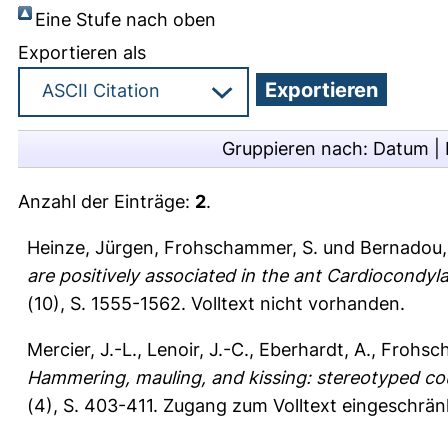
Eine Stufe nach oben
Exportieren als
Gruppieren nach:
Datum
|
Anzahl der Einträge:
2
.
Heinze, Jürgen
,
Frohschammer, S.
und
Bernadou,
are positively associated in the ant Cardiocondyla
(10), S. 1555-1562.
Volltext nicht vorhanden.
Mercier, J.-L.
,
Lenoir, J.-C.
,
Eberhardt, A.
,
Frohsc
Hammering, mauling, and kissing: stereotyped cou
(4), S. 403-411.
Zugang zum Volltext eingeschrän