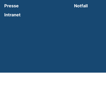
(external
Presse
Notfall
(external link, opens in a new window)
Intranet