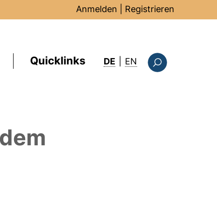
Anmelden
|
Registrieren
Quicklinks
: this page in Englis
DE
|
EN
Suchformular
 dem