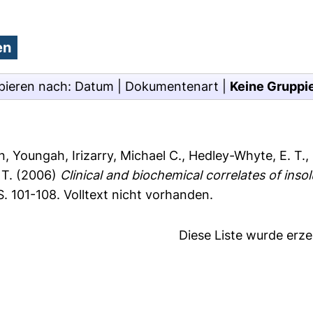
pieren nach:
Datum
|
Dokumentenart
|
Keine Gruppi
n, Youngah
,
Irizarry, Michael C.
,
Hedley-Whyte, E. T.
,
T.
(2006)
Clinical and biochemical correlates of ins
S. 101-108.
Volltext nicht vorhanden.
Diese Liste wurde erz