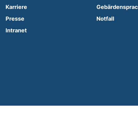
Karriere
Gebärdenspra
(external
Presse
Notfall
(external link, opens in a new window)
Intranet