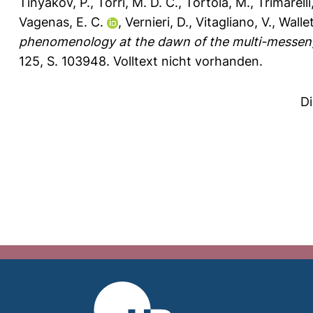
Tinyakov, P.
,
Torri, M. D. C.
,
Tórtola, M.
,
Trimarelli
Vagenas, E. C.
,
Vernieri, D.
,
Vitagliano, V.
,
Wallet
phenomenology at the dawn of the multi-messen
125, S. 103948.
Volltext nicht vorhanden.
D