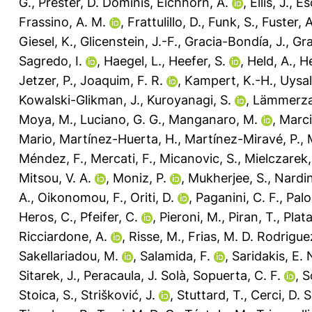
G.
,
Prester, D. Dominis
,
Eichhorn, A.
,
Ellis, J.
,
Es
Frassino, A. M.
,
Frattulillo, D.
,
Funk, S.
,
Fuster, A
Giesel, K.
,
Glicenstein, J.-F.
,
Gracia-Bondía, J.
,
Gra
Sagredo, I.
,
Haegel, L.
,
Heefer, S.
,
Held, A.
,
He
Jetzer, P.
,
Joaquim, F. R.
,
Kampert, K.-H.
,
Uysal
Kowalski-Glikman, J.
,
Kuroyanagi, S.
,
Lämmerzah
Moya, M.
,
Luciano, G. G.
,
Manganaro, M.
,
Marci
Mario
,
Martínez-Huerta, H.
,
Martínez-Miravé, P.
,
Méndez, F.
,
Mercati, F.
,
Micanovic, S.
,
Mielczarek,
Mitsou, V. A.
,
Moniz, P.
,
Mukherjee, S.
,
Nardin
A.
,
Oikonomou, F.
,
Oriti, D.
,
Paganini, C. F.
,
Palo
Heros, C.
,
Pfeifer, C.
,
Pieroni, M.
,
Piran, T.
,
Plata
Ricciardone, A.
,
Risse, M.
,
Frias, M. D. Rodrigue
Sakellariadou, M.
,
Salamida, F.
,
Saridakis, E. 
Sitarek, J.
,
Peracaula, J. Solà
,
Sopuerta, C. F.
,
S
Stoica, S.
,
Strišković, J.
,
Stuttard, T.
,
Cerci, D. 