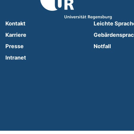
Kontakt
Leichte Sprach
Karriere
Gebärdenspra
(external
Presse
Notfall
(external link, opens in a new window)
Intranet