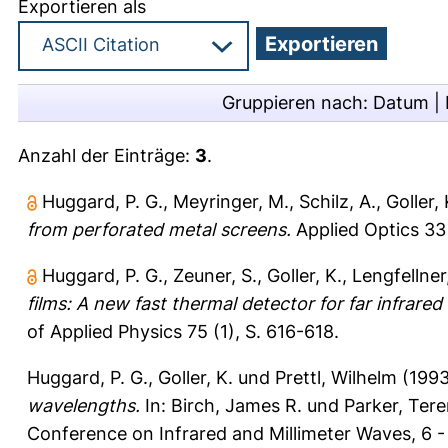
Exportieren als
Gruppieren nach:
Datum
|
Anzahl der Einträge:
3
.
Huggard, P. G.
,
Meyringer, M.
,
Schilz, A.
,
Goller, 
from perforated metal screens.
Applied Optics 33 
Huggard, P. G.
,
Zeuner, S.
,
Goller, K.
,
Lengfellner
films: A new fast thermal detector for far infrare
of Applied Physics 75 (1), S. 616-618.
Huggard, P. G.
,
Goller, K.
und
Prettl, Wilhelm
(199
wavelengths.
In:
Birch, James R.
und
Parker, Tere
Conference on Infrared and Millimeter Waves, 6 -