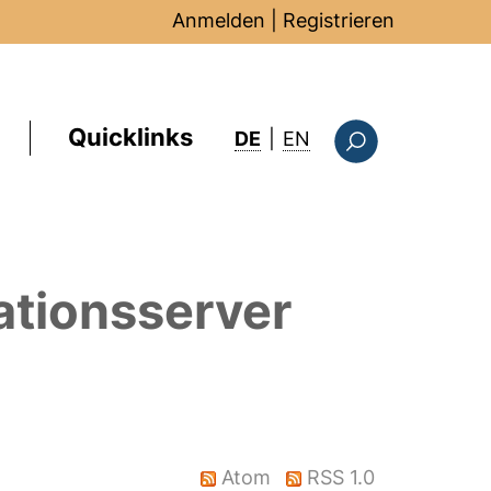
Anmelden
|
Registrieren
Quicklinks
: this page in Englis
DE
|
EN
Suchformular
ationsserver
Atom
RSS 1.0