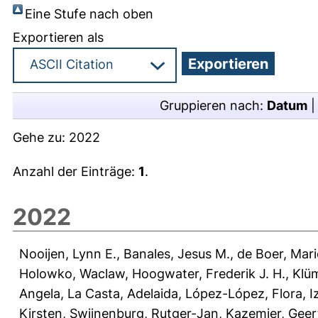
Eine Stufe nach oben
Exportieren als
Gruppieren nach:
Datum
Gehe zu:
2022
Anzahl der Einträge:
1
.
2022
Nooijen, Lynn E.
,
Banales, Jesus M.
,
de Boer, Mari
Holowko, Waclaw
,
Hoogwater, Frederik J. H.
,
Klü
Angela
,
La Casta, Adelaida
,
López-López, Flora
,
I
Kirsten
,
Swijnenburg, Rutger-Jan
,
Kazemier, Geer