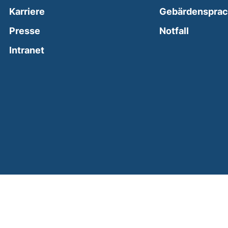
Karriere
Gebärdenspra
(external
Presse
Notfall
(external link, opens in a new window)
Intranet