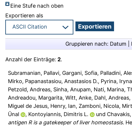
Eine Stufe nach oben
Exportieren als
Gruppieren nach:
Datum
|
Anzahl der Einträge:
2
.
Subramanian, Pallavi
,
Gargani, Sofia
,
Palladini, Al
Mirko
,
Papanastasiou, Anastasios D.
,
Pyrina, Iryna
Petzold, Andreas
,
Sinha, Anupam
,
Nati, Marina
,
T
Andreadou, Margarita
,
Witt, Anke
,
Dahl, Andreas
,
Miguel de Jesus
,
Henry, Ian
,
Zamboni, Nicola
,
Mirt
Ünal
,
Kontoyiannis, Dimitris L.
und
Chavakis, 
antigen R is a gatekeeper of liver homeostasis.
Hep