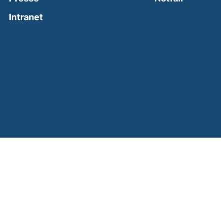
(external link, opens in a new window)
Intranet