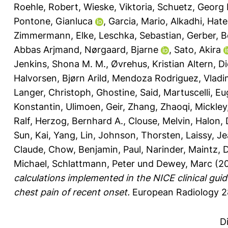
Roehle, Robert
,
Wieske, Viktoria
,
Schuetz, Georg 
Pontone, Gianluca
,
Garcia, Mario
,
Alkadhi, Hat
Zimmermann, Elke
,
Leschka, Sebastian
,
Gerber, 
Abbas Arjmand
,
Nørgaard, Bjarne
,
Sato, Akira
Jenkins, Shona M. M.
,
Øvrehus, Kristian Altern
,
Di
Halvorsen, Bjørn Arild
,
Mendoza Rodriguez, Vladi
Langer, Christoph
,
Ghostine, Said
,
Martuscelli, E
Konstantin
,
Ulimoen, Geir
,
Zhang, Zhaoqi
,
Mickley
Ralf
,
Herzog, Bernhard A.
,
Clouse, Melvin
,
Halon, 
Sun, Kai
,
Yang, Lin
,
Johnson, Thorsten
,
Laissy, J
Claude
,
Chow, Benjamin
,
Paul, Narinder
,
Maintz, 
Michael
,
Schlattmann, Peter
und
Dewey, Marc
(2
calculations implemented in the NICE clinical guid
chest pain of recent onset.
European Radiology 28
D