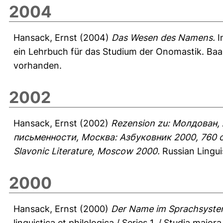
2004
Hansack, Ernst
(2004)
Das Wesen des Namens.
I
ein Lehrbuch für das Studium der Onomastik. Baa
vorhanden.
2002
Hansack, Ernst
(2002)
Rezension zu: Молдован,
письменности, Москва: Азбуковник 2000, 760 стр.
Slavonic Literature, Moscow 2000.
Russian Linguis
2000
Hansack, Ernst
(2000)
Der Name im Sprachsystem
linguistica et philologica / Series 1. / Studia mai