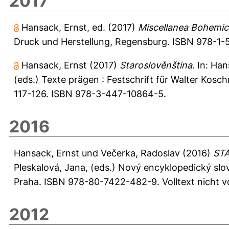
2017
Hansack, Ernst
, ed. (2017)
Miscellanea Bohemica
Druck und Herstellung, Regensburg. ISBN 978-1-
Hansack, Ernst
(2017)
Staroslověnština.
In:
Han
(eds.) Texte prägen : Festschrift für Walter Kosch
117-126. ISBN 978-3-447-10864-5.
2016
Hansack, Ernst
und
Večerka, Radoslav
(2016)
ST
Pleskalová, Jana
, (eds.) Nový encyklopedický slov
Praha. ISBN 978-80-7422-482-9. Volltext nicht 
2012