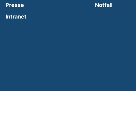
(external
Presse
Notfall
(external link, opens in a new window)
Intranet