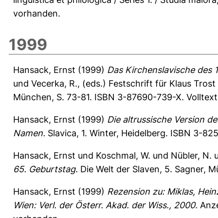
vorhanden.
1999
Hansack, Ernst
(1999)
Das Kirchenslavische des 1
und
Vecerka, R.
, (eds.) Festschrift für Klaus Tros
München, S. 73-81. ISBN 3-87690-739-X. Volltext
Hansack, Ernst
(1999)
Die altrussische Version d
Namen.
Slavica, 1. Winter, Heidelberg. ISBN 3-82
Hansack, Ernst
und
Koschmal, W.
und
Nübler, N.
65. Geburtstag.
Die Welt der Slaven, 5. Sagner, 
Hansack, Ernst
(1999)
Rezension zu: Miklas, Heinz
Wien: Verl. der Österr. Akad. der Wiss., 2000.
Anze