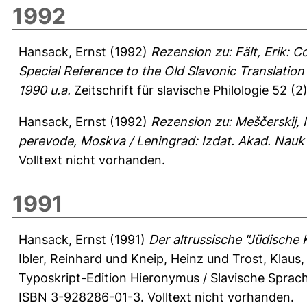
1992
Hansack, Ernst
(1992)
Rezension zu: Fält, Erik:
Special Reference to the Old Slavonic Translatio
1990 u.a.
Zeitschrift für slavische Philologie 52 (
Hansack, Ernst
(1992)
Rezension zu: Meščerskij, N
perevode, Moskva / Leningrad: Izdat. Akad. Nauk
Volltext nicht vorhanden.
1991
Hansack, Ernst
(1991)
Der altrussische "Jüdische 
Ibler, Reinhard
und
Kneip, Heinz
und
Trost, Klaus
,
Typoskript-Edition Hieronymus / Slavische Sprac
ISBN 3-928286-01-3. Volltext nicht vorhanden.