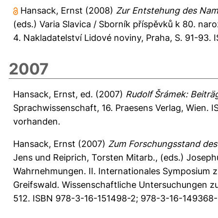
Hansack, Ernst
(2008)
Zur Entstehung des Name
(eds.) Varia Slavica / Sborník příspěvků k 80. n
4. Nakladatelství Lidové noviny, Praha, S. 91-93
2007
Hansack, Ernst
, ed. (2007)
Rudolf Šrámek: Beiträ
Sprachwissenschaft, 16. Praesens Verlag, Wien. 
vorhanden.
Hansack, Ernst
(2007)
Zum Forschungsstand des '
Jens
und
Reiprich, Torsten Mitarb.
, (eds.) Josep
Wahrnehmungen. II. Internationales Symposium z
Greifswald. Wissenschaftliche Untersuchungen z
512. ISBN 978-3-16-151498-2; 978-3-16-149368-3