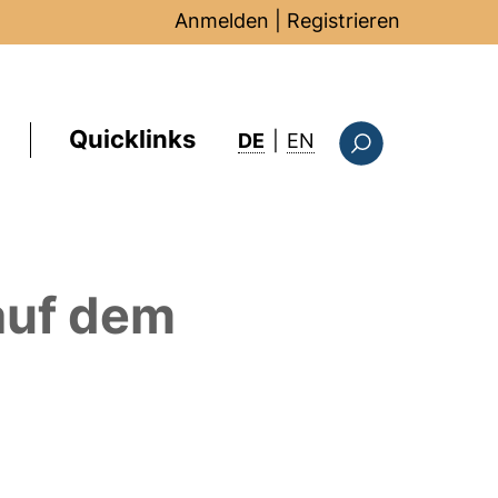
Anmelden
|
Registrieren
Quicklinks
: this page in Englis
DE
|
EN
Suchformular
uf dem