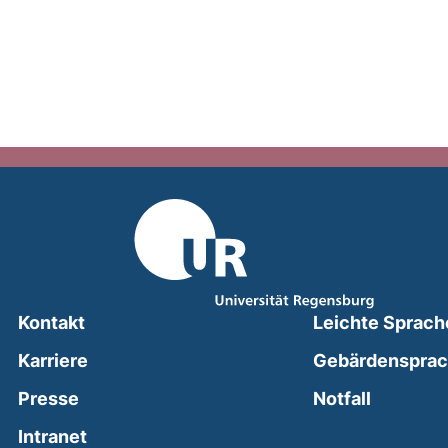
Kontakt
Leichte Sprach
Karriere
Gebärdenspra
(external
Presse
Notfall
(external link, opens in a new window)
Intranet