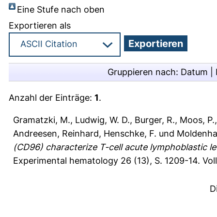
Eine Stufe nach oben
Exportieren als
Gruppieren nach:
Datum
|
Anzahl der Einträge:
1
.
Gramatzki, M.
,
Ludwig, W. D.
,
Burger, R.
,
Moos, P.
Andreesen, Reinhard
,
Henschke, F.
und
Moldenhau
(CD96) characterize T-cell acute lymphoblastic l
Experimental hematology 26 (13), S. 1209-14.
Vol
D