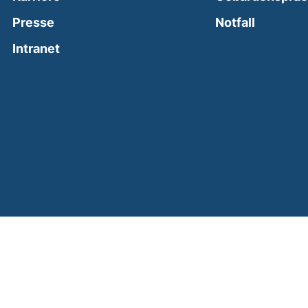
(external
Presse
Notfall
(external link, opens in a new window)
Intranet