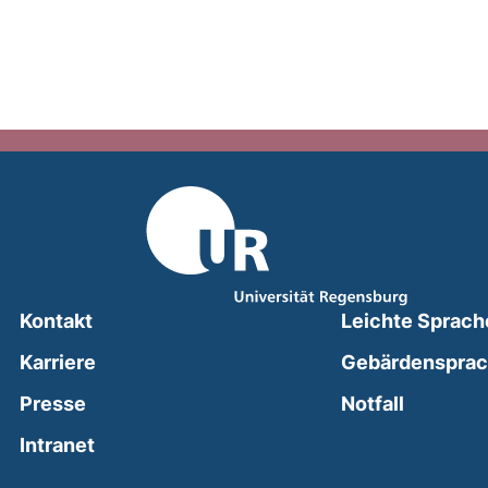
Kontakt
Leichte Sprach
Karriere
Gebärdenspra
(external
Presse
Notfall
(external link, opens in a new window)
Intranet