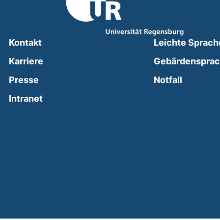
Kontakt
Leichte Sprach
Karriere
Gebärdenspra
(external
Presse
Notfall
(external link, opens in a new window)
Intranet