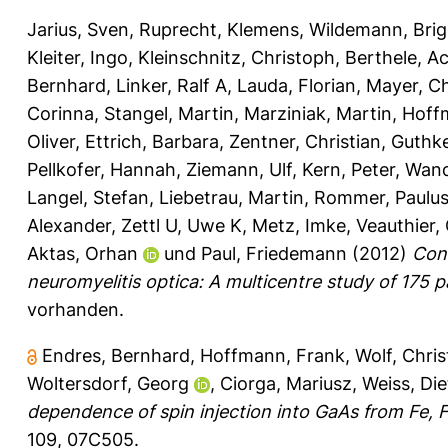
Jarius, Sven
,
Ruprecht, Klemens
,
Wildemann, Brig
Kleiter, Ingo
,
Kleinschnitz, Christoph
,
Berthele, A
Bernhard
,
Linker, Ralf A
,
Lauda, Florian
,
Mayer, Ch
Corinna
,
Stangel, Martin
,
Marziniak, Martin
,
Hoff
Oliver
,
Ettrich, Barbara
,
Zentner, Christian
,
Guthke
Pellkofer, Hannah
,
Ziemann, Ulf
,
Kern, Peter
,
Wand
Langel, Stefan
,
Liebetrau, Martin
,
Rommer, Paulus
Alexander
,
Zettl U, Uwe K
,
Metz, Imke
,
Veauthier, 
Aktas, Orhan
und
Paul, Friedemann
(2012)
Cont
neuromyelitis optica: A multicentre study of 175 p
vorhanden.
Endres, Bernhard
,
Hoffmann, Frank
,
Wolf, Chris
Woltersdorf, Georg
,
Ciorga, Mariusz
,
Weiss, Die
dependence of spin injection into GaAs from Fe,
109, 07C505.