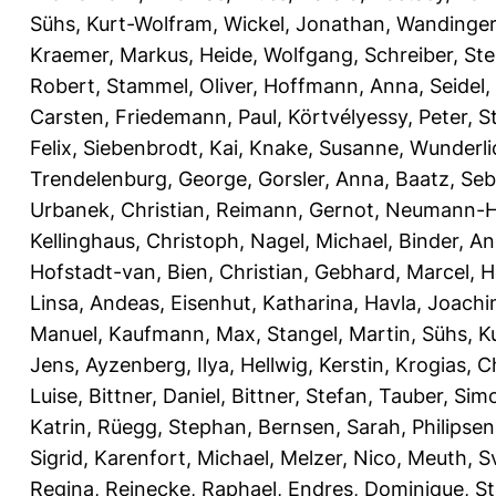
Sühs, Kurt-Wolfram
,
Wickel, Jonathan
,
Wandinger,
Kraemer, Markus
,
Heide, Wolfgang
,
Schreiber, St
Robert
,
Stammel, Oliver
,
Hoffmann, Anna
,
Seidel,
Carsten
,
Friedemann, Paul
,
Körtvélyessy, Peter
,
S
Felix
,
Siebenbrodt, Kai
,
Knake, Susanne
,
Wunderli
Trendelenburg, George
,
Gorsler, Anna
,
Baatz, Seb
Urbanek, Christian
,
Reimann, Gernot
,
Neumann-Ha
Kellinghaus, Christoph
,
Nagel, Michael
,
Binder, A
Hofstadt-van
,
Bien, Christian
,
Gebhard, Marcel
,
H
Linsa, Andeas
,
Eisenhut, Katharina
,
Havla, Joach
Manuel
,
Kaufmann, Max
,
Stangel, Martin
,
Sühs, K
Jens
,
Ayzenberg, Ilya
,
Hellwig, Kerstin
,
Krogias, C
Luise
,
Bittner, Daniel
,
Bittner, Stefan
,
Tauber, Sim
Katrin
,
Rüegg, Stephan
,
Bernsen, Sarah
,
Philipse
Sigrid
,
Karenfort, Michael
,
Melzer, Nico
,
Meuth, S
Regina
,
Reinecke, Raphael
,
Endres, Dominique
,
St