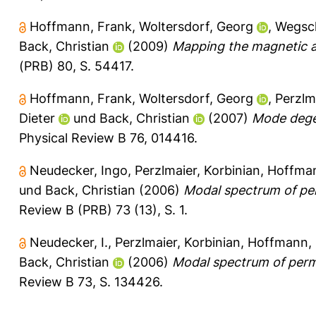
Hoffmann, Frank
,
Woltersdorf, Georg
,
Wegsch
Back, Christian
(2009)
Mapping the magnetic a
(PRB) 80, S. 54417.
Hoffmann, Frank
,
Woltersdorf, Georg
,
Perzlm
Dieter
und
Back, Christian
(2007)
Mode degen
Physical Review B 76, 014416.
Neudecker, Ingo
,
Perzlmaier, Korbinian
,
Hoffman
und
Back, Christian
(2006)
Modal spectrum of per
Review B (PRB) 73 (13), S. 1.
Neudecker, I.
,
Perzlmaier, Korbinian
,
Hoffmann, 
Back, Christian
(2006)
Modal spectrum of perma
Review B 73, S. 134426.