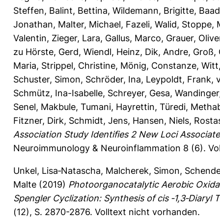
Steffen
,
Balint, Bettina
,
Wildemann, Brigitte
,
Baad
Jonathan
,
Malter, Michael
,
Fazeli, Walid
,
Stoppe, 
Valentin
,
Zieger, Lara
,
Gallus, Marco
,
Grauer, Olive
zu Hörste, Gerd
,
Wiendl, Heinz
,
Dik, Andre
,
Groß, 
Maria
,
Strippel, Christine
,
Mönig, Constanze
,
Witt
Schuster, Simon
,
Schröder, Ina
,
Leypoldt, Frank
,
Schmütz, Ina-Isabelle
,
Schreyer, Gesa
,
Wandinger,
Senel, Makbule
,
Tumani, Hayrettin
,
Türedi, Metha
Fitzner, Dirk
,
Schmidt, Jens
,
Hansen, Niels
,
Rostas
Association Study Identifies 2 New Loci Associat
Neuroimmunology & Neuroinflammation 8 (6).
Vo
Unkel, Lisa‐Natascha
,
Malcherek, Simon
,
Schende
Malte
(2019)
Photoorganocatalytic Aerobic Oxida
Spengler Cyclization: Synthesis of cis ‐1,3‐Diaryl 
(12), S. 2870-2876.
Volltext nicht vorhanden.