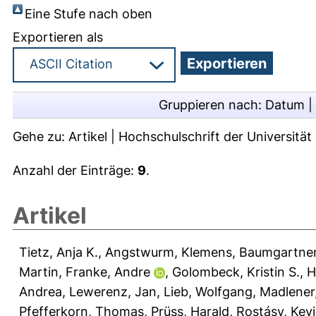
Eine Stufe nach oben
Exportieren als
Gruppieren nach:
Datum
|
Gehe zu:
Artikel
|
Hochschulschrift der Universitä
Anzahl der Einträge:
9
.
Artikel
Tietz, Anja K.
,
Angstwurm, Klemens
,
Baumgartner
Martin
,
Franke, Andre
,
Golombeck, Kristin S.
,
H
Andrea
,
Lewerenz, Jan
,
Lieb, Wolfgang
,
Madlener
Pfefferkorn, Thomas
,
Prüss, Harald
,
Rostásy, Kev