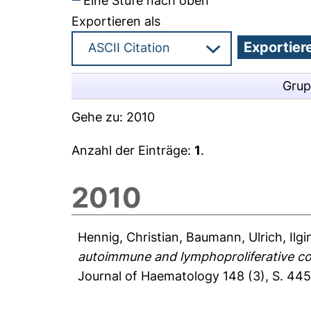
Eine Stufe nach oben
Exportieren als
Grup
Gehe zu:
2010
Anzahl der Einträge:
1
.
2010
Hennig, Christian
,
Baumann, Ulrich
,
Ilg
autoimmune and lymphoproliferative comp
Journal of Haematology 148 (3), S. 44