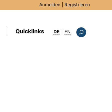
Anmelden
|
Registrieren
Quicklinks
: this page in Englis
DE
|
EN
Suchformular