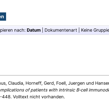
pieren nach:
Datum
|
Dokumentenart
|
Keine Gruppi
inus, Claudia
,
Horneff, Gerd
,
Foell, Juergen
und
Hansen
lications of patients with intrinsic B‐cell immunode
5-448.
Volltext nicht vorhanden.