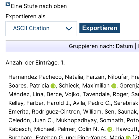
Eine Stufe nach oben
Exportieren als
Gruppieren nach:
Datum
|
Anzahl der Einträge:
1
.
Hernandez‐Pacheco, Natalia
,
Farzan, Niloufar
,
Fr
Soares, Patricia
,
Schieck, Maximilian
,
Gorenja
Méndez, Lina
,
Berce, Vojko
,
Tavendale, Roger
,
Sa
Kelley
,
Farber, Harold J.
,
Avila, Pedro C.
,
Serebrisk
Emerita
,
Rodriguez‐Cintron, William
,
Sen, Saunak
Celedón, Juan C.
,
Mukhopadhyay, Somnath
,
Poto
Kabesch, Michael
,
Palmer, Colin N. A.
,
Hawcutt,
Burchard, Esteban G.
und
Pino‐Yanes, Maria
(2