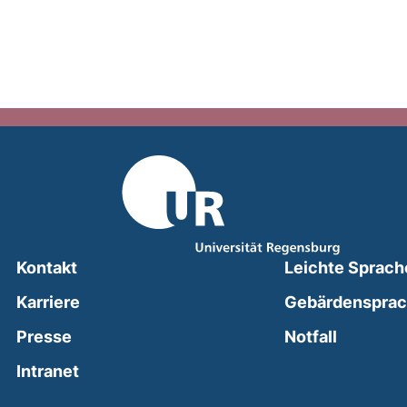
Kontakt
Leichte Sprach
Karriere
Gebärdenspra
(external
Presse
Notfall
(external link, opens in a new window)
Intranet