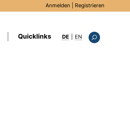
Anmelden
|
Registrieren
Quicklinks
: this page in Englis
DE
|
EN
Suchformular