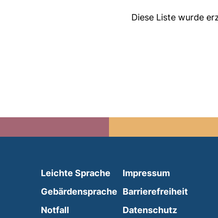
Diese Liste wurde e
(external link, opens in 
Leichte Sprache
Impressum
(external link, opens i
Gebärdensprache
Barrierefreiheit
(external link, opens in a new wind
Notfall
Datenschutz