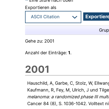
Eine Stufe nach oben
Exportieren als
Grup
Gehe zu:
2001
Anzahl der Einträge:
1
.
2001
Hauschild, A
,
Garbe, C
,
Stolz, W
,
Ellwan
Kaufmann, R
,
Fey, M
,
Ulrich, J
und
Tilg
melanoma: a randomized phase III mult
Cancer 84 (8), S. 1036-1042.
Volltext 