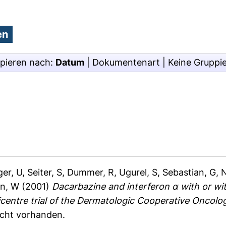
pieren nach:
Datum
|
Dokumentenart
|
Keine Gruppi
ger, U
,
Seiter, S
,
Dummer, R
,
Ugurel, S
,
Sebastian, G
,
N
en, W
(2001)
Dacarbazine and interferon α with or wit
icentre trial of the Dermatologic Cooperative Oncol
nicht vorhanden.