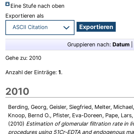
Eine Stufe nach oben
Exportieren als
Gruppieren nach:
Datum
Gehe zu:
2010
Anzahl der Einträge:
1
.
2010
Berding, Georg
,
Geisler, Siegfried
,
Melter, Michael
Knoop, Bernd O.
,
Pfister, Eva-Doreen
,
Pape, Lars
(2010)
Estimation of glomerular filtration rate in 
procedures using 51Cr-EDTA and endogenous mark