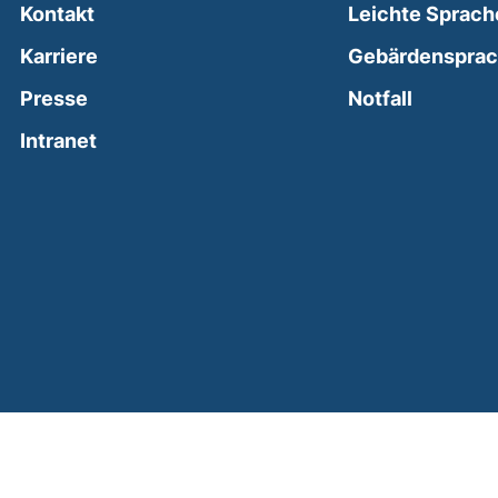
Kontakt
Leichte Sprach
Karriere
Gebärdenspra
(external
Presse
Notfall
(external link, opens in a new window)
Intranet