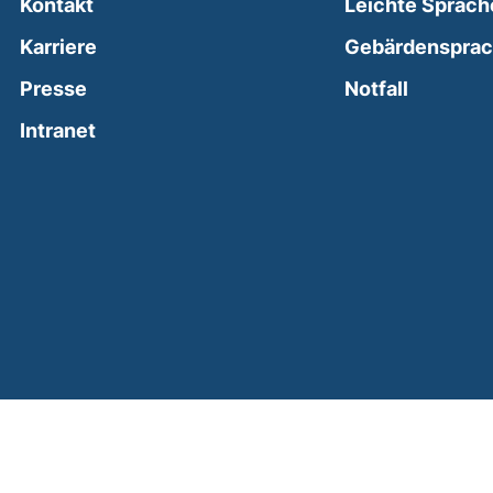
Kontakt
Leichte Sprach
Karriere
Gebärdenspra
(external
Presse
Notfall
(external link, opens in a new window)
Intranet