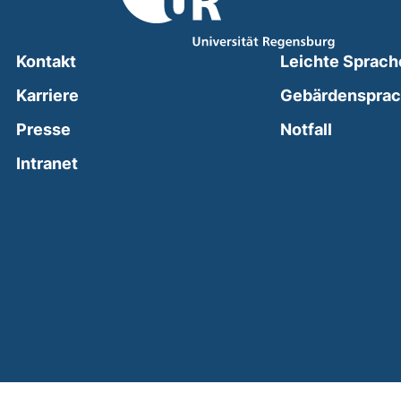
Kontakt
Leichte Sprach
Karriere
Gebärdenspra
(external
Presse
Notfall
(external link, opens in a new window)
Intranet