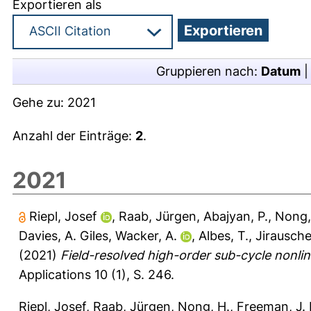
Exportieren als
Gruppieren nach:
Datum
Gehe zu:
2021
Anzahl der Einträge:
2
.
2021
Riepl, Josef
,
Raab, Jürgen
,
Abajyan, P.
,
Nong,
Davies, A. Giles
,
Wacker, A.
,
Albes, T.
,
Jirausche
(2021)
Field-resolved high-order sub-cycle nonline
Applications 10 (1), S. 246.
Riepl, Josef
,
Raab, Jürgen
,
Nong, H.
,
Freeman, J. 