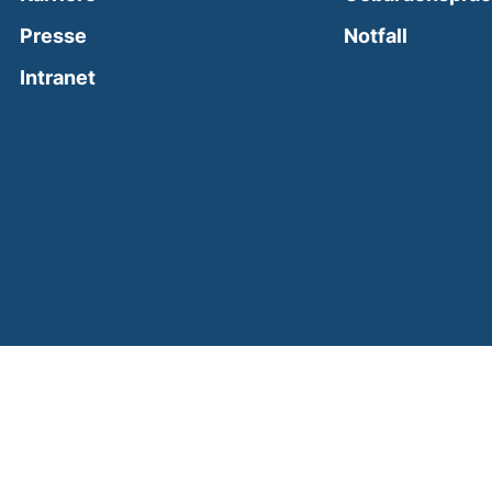
(external
Presse
Notfall
(external link, opens in a new window)
Intranet