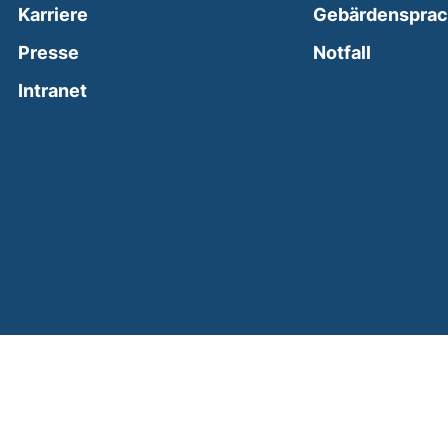
Karriere
Gebärdenspra
(external
Presse
Notfall
(external link, opens in a new window)
Intranet