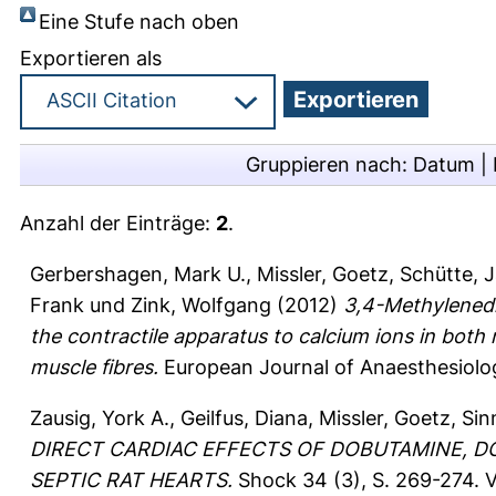
Eine Stufe nach oben
Exportieren als
Gruppieren nach:
Datum
|
Anzahl der Einträge:
2
.
Gerbershagen, Mark U.
,
Missler, Goetz
,
Schütte, J
Frank
und
Zink, Wolfgang
(2012)
3,4-Methylenedi
the contractile apparatus to calcium ions in both
muscle fibres.
European Journal of Anaesthesiolog
Zausig, York A.
,
Geilfus, Diana
,
Missler, Goetz
,
Sin
DIRECT CARDIAC EFFECTS OF DOBUTAMINE, DO
SEPTIC RAT HEARTS.
Shock 34 (3), S. 269-274.
V