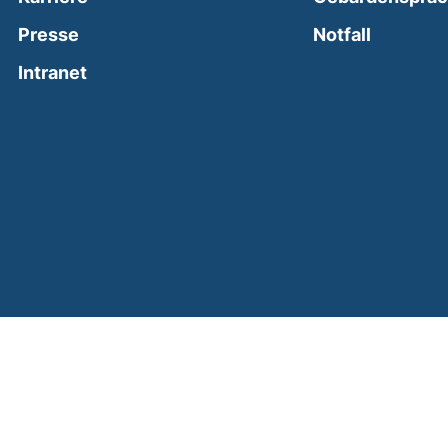
(external
Presse
Notfall
(external link, opens in a new window)
Intranet