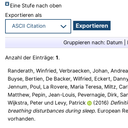
Eine Stufe nach oben
Exportieren als
Gruppieren nach:
Datum
|
Anzahl der Einträge:
1
.
Randerath, Winfried
,
Verbraecken, Johan
,
Andrea
Buyse, Bertien
,
De Backer, Wilfried
,
Eckert, Danny
Jennum, Poul
,
La Rovere, Maria Teresa
,
Miltz, Car
Matthew
,
Pepin, Jean-Louis
,
Pevernagie, Dirk
,
San
Wijkstra, Peter
und
Levy, Patrick
(2016)
Definit
breathing disturbances during sleep.
European Res
vorhanden.