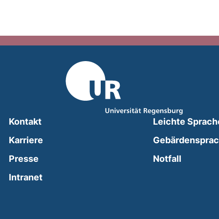
Kontakt
Leichte Sprach
Karriere
Gebärdenspra
(external
Presse
Notfall
(external link, opens in a new window)
Intranet