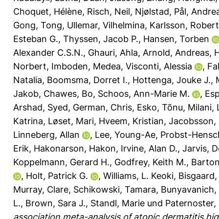
Choquet, Hélène
,
Risch, Neil
,
Njølstad, Pål
,
Andrea
Gong, Tong
,
Ullemar, Vilhelmina
,
Karlsson, Robert
Esteban G.
,
Thyssen, Jacob P.
,
Hansen, Torben
Alexander C.S.N.
,
Ghauri, Ahla
,
Arnold, Andreas
,
H
Norbert
,
Imboden, Medea
,
Visconti, Alessia
,
Fa
Natalia
,
Boomsma, Dorret I.
,
Hottenga, Jouke J.
,
Jakob
,
Chawes, Bo
,
Schoos, Ann-Marie M.
,
Esp
Arshad, Syed
,
German, Chris
,
Esko, Tõnu
,
Milani, L
Katrina
,
Løset, Mari
,
Hveem, Kristian
,
Jacobsson,
Linneberg, Allan
,
Lee, Young-Ae
,
Probst-Hensch
Erik
,
Hakonarson, Hakon
,
Irvine, Alan D.
,
Jarvis, 
Koppelmann, Gerard H.
,
Godfrey, Keith M.
,
Barton,
,
Holt, Patrick G.
,
Williams, L. Keoki
,
Bisgaard,
Murray, Clare
,
Schikowski, Tamara
,
Bunyavanich,
L.
,
Brown, Sara J.
,
Standl, Marie
und
Paternoster, 
association meta-analysis of atopic dermatitis hi