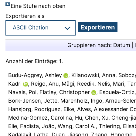
Eine Stufe nach oben
Exportieren als
Gruppieren nach:
Datum
|
Anzahl der Einträge:
1
.
Budu-Aggrey, Ashley
,
Kilanowski, Anna
,
Sobczy
Kadri
,
Reigo, Anu
,
Mägi, Reedik
,
Nelis, Mari
,
Ta
Navais, Pol
,
Flatley, Christopher
,
Espuela-Ortiz
Bork-Jensen, Jette
,
Marenholz, Ingo
,
Arnau-Soler,
Hansjorg
,
Rodriguez, Elke
,
Alves, Alexessander C
Medina-Gomez, Carolina
,
Hu, Chen
,
Xu, Cheng-ji
Elie
,
Fadista, João
,
Wang, Carol A.
,
Thiering, Elis
Kadalayil, Latha
,
Duan, Jiasong
,
Zhang, Hongmei