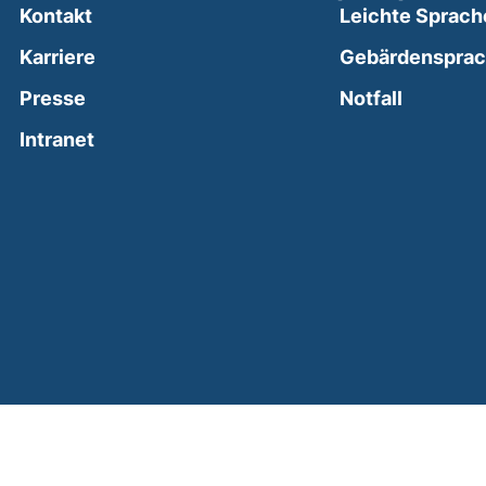
Kontakt
Leichte Sprach
Karriere
Gebärdenspra
(external
Presse
Notfall
(external link, opens in a new window)
Intranet