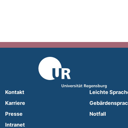
Kontakt
Leichte Sprach
Karriere
Gebärdenspra
(external
Presse
Notfall
(external link, opens in a new window)
Intranet