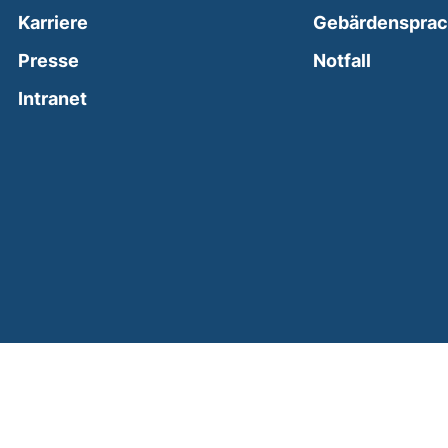
Karriere
Gebärdenspra
(external
Presse
Notfall
(external link, opens in a new window)
Intranet