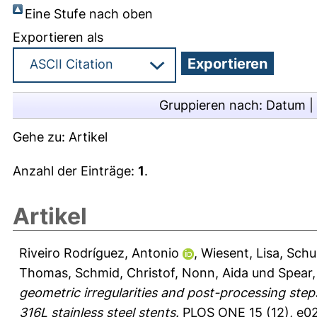
Eine Stufe nach oben
Exportieren als
Gruppieren nach:
Datum
|
Gehe zu:
Artikel
Anzahl der Einträge:
1
.
Artikel
Riveiro Rodríguez, Antonio
,
Wiesent, Lisa
,
Schul
Thomas
,
Schmid, Christof
,
Nonn, Aida
und
Spear,
geometric irregularities and post-processing ste
316L stainless steel stents.
PLOS ONE 15 (12), e